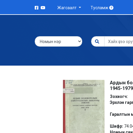
Жагсаалт
Тусламж
Ардын бол
1945-197
Зохиогч:
Эрхлэн гар
Гаралтын 
Шифр:
74.0
Номын сан