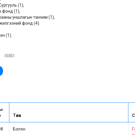
ургууль (1),
 фонд (1),
хааны уншлагын танхим (1),
илгээний фонд (4).
эн (1).
ISBD:
ы
р
Төлөв
С
98
Бэлэн
Г
о