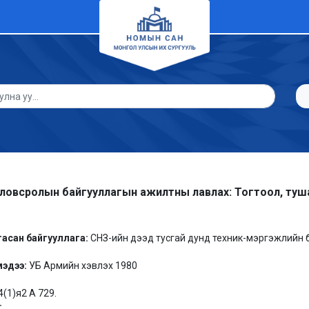
овсролын байгууллагын ажилтны лавлах: Тогтоол, тушаа
9
гасан байгууллага:
СНЗ-ийн дээд тусгай дунд техник-мэргэжлийн
мэдээ:
УБ Армийн хэвлэх 1980
4(1)я2 А 729.
: