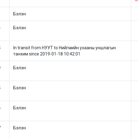
Бэлэн
4
Бэлэн
5
In transit from НУУТ to Нийгмийн ухааны уншлагын
танхим since 2019-01-18 10:42:01
9
Бэлэн
5
Бэлэн
6
Бэлэн
7
Бэлэн