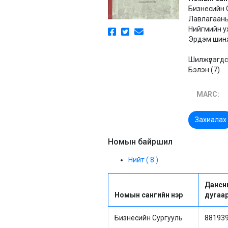
Бизнесийн С
Лавлагааны
Нийгмийн у
Эрдэм шинж
Шилжүүлэгдс
Бэлэн (7).
MARC:
Захиалах
Номын байршил
Нийт ( 8 )
Дансн
Номын сангийн нэр
дугаа
Бизнесийн Сургууль
88193