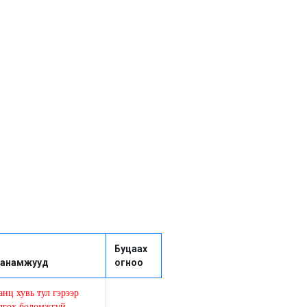
Буцаах
анамжууд
огноо
анц хувь тул гэрээр
лгох боломжгүй