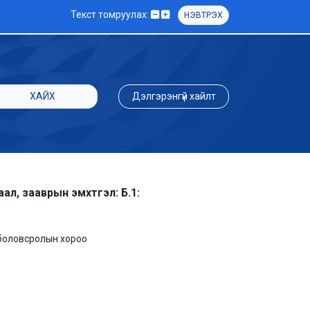
Текст томруулах:
НЭВТРЭХ
ХАЙХ
Дэлгэрэнгүй хайлт
л, зааврын эмхтгэл: Б.1:
 боловсролын хороо