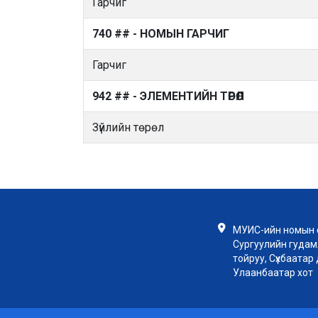
Гарчиг
740 ## - НОМЫН ГАРЧИГ
Гарчиг
942 ## - ЭЛЕМЕНТИЙН ТӨРӨЛ
Зүйлийн төрөл
МУИС-ийн номын с
Сургуулийн гудамж
тойруу, Сүхбаатар д
Улаанбаатар хот