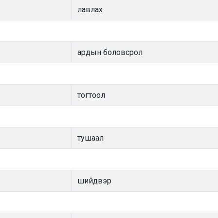
лавлах
ардын боловсрол
тогтоол
тушаал
шийдвэр