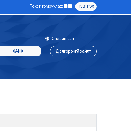
Текст томруулах:
НЭВТРЭХ
Онлайн сан
ХАЙХ
Дэлгэрэнгүй хайлт