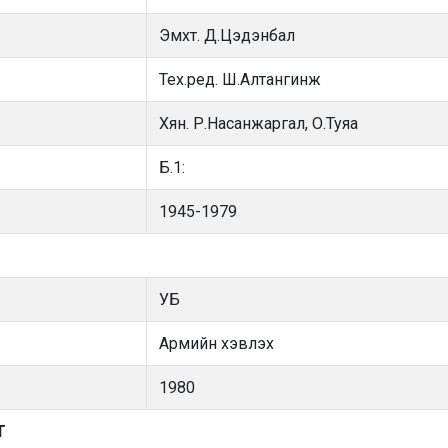
Эмхт. Д.Цэдэнбал
Тех.ред. Ш.Алтангинж
Хян. Р.Насанжаргал, О.Туяа
Б.1:
1945-1979
УБ
Армийн хэвлэх
1980
Т