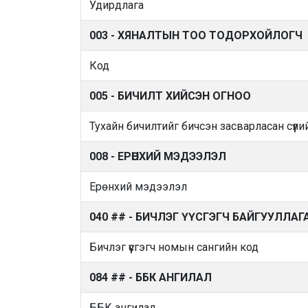
Удирдлага
003 - ХЯНАЛТЫН ТОО ТОДОРХОЙЛОГЧ
Код
005 - БИЧИЛТ ХИЙСЭН ОГНОО
Тухайн бичилтийг бичсэн засварласан сүүли
008 - ЕРӨНХИЙ МЭДЭЭЛЭЛ
Ерөнхий мэдээлэл
040 ## - БИЧЛЭГ ҮҮСГЭГЧ БАЙГУУЛЛАГ
Бичлэг үүсгэгч номын сангийн код
084 ## - ББК АНГИЛАЛ
ББК ангилал