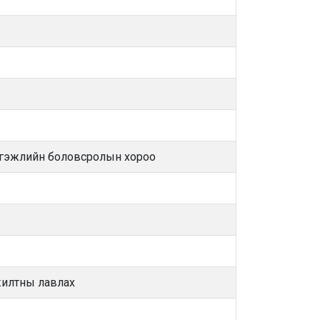
ргэжлийн боловсролын хороо
илтны лавлах