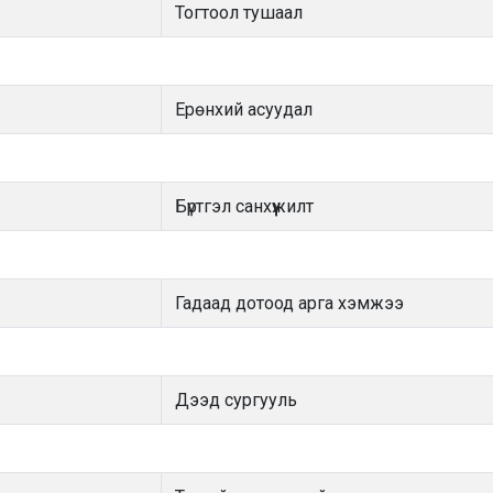
Тогтоол тушаал
Ерөнхий асуудал
Бүртгэл санхүүжилт
Гадаад дотоод арга хэмжээ
Дээд сургууль