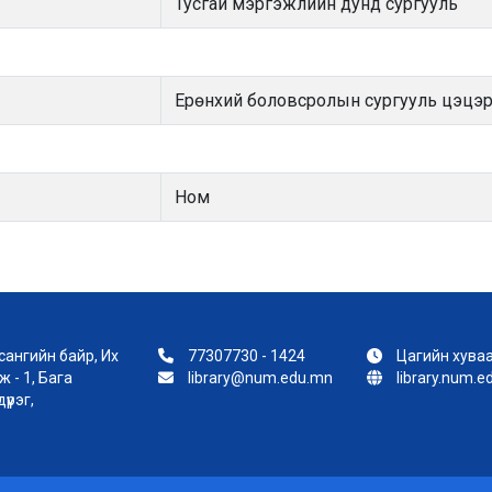
Тусгай мэргэжлийн дунд сургууль
Ерөнхий боловсролын сургууль цэцэ
Ном
ангийн байр, Их
77307730 - 1424
Цагийн хуваа
 - 1, Бага
library@num.edu.mn
library.num.
үүрэг,