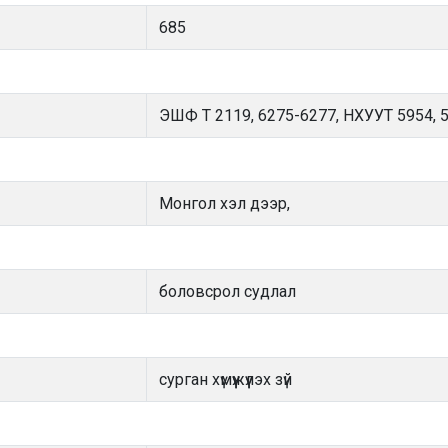
685
ЭШФ Т 2119, 6275-6277, НХУУТ 5954, 
Монгол хэл дээр,
боловсрол судлал
сурган хүмүүжүүлэх зүй