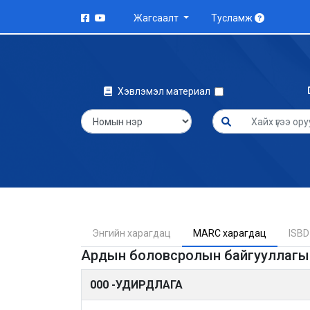
Жагсаалт
Тусламж
Хэвлэмэл материал
Энгийн харагдац
MARC харагдац
ISBD
Ардын боловсролын байгууллагын
000 -УДИРДЛАГА