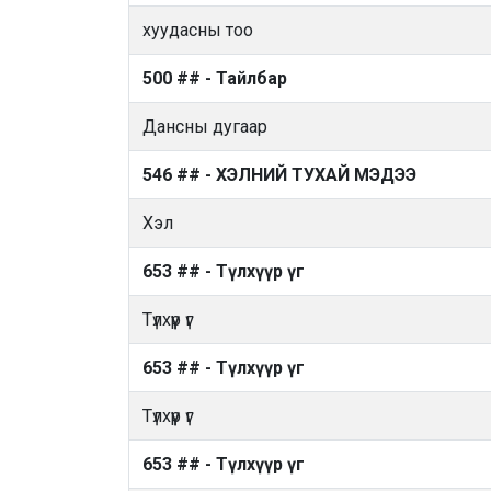
хуудасны тоо
500 ## - Тайлбар
Дансны дугаар
546 ## - ХЭЛНИЙ ТУХАЙ МЭДЭЭ
Хэл
653 ## - Түлхүүр үг
Түлхүүр үг
653 ## - Түлхүүр үг
Түлхүүр үг
653 ## - Түлхүүр үг