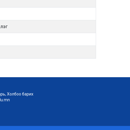
рлэг
рь, Холбоо барих
edu.mn