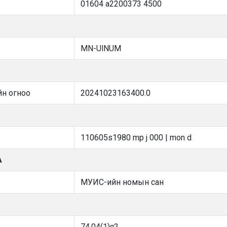
01604 a2200373 4500
MN-UlNUM
йн огноо
20241023163400.0
110605s1980 mp j 000 | mon d
А
МУИС-ийн номын сан
74.04(1)я2