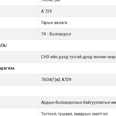
А 729
Гарын авлага
74 - Боловсрол
ГА/
СНЗ-ийн дээд тусгай дунд техник-мэ
эрэглэх
74.04(1)я2 А729
Ардын боловсролын байгууллагын аж
Тогтоол, тушаал, зааврын эмхтгэл: