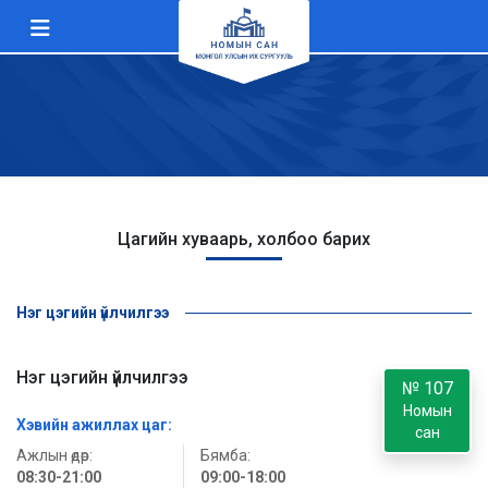
Цагийн хуваарь, холбоо барих
Нэг цэгийн үйлчилгээ
Нэг цэгийн үйлчилгээ
№ 107
Номын
Хэвийн ажиллах цаг:
сан
Ажлын өдөр:
Бямба:
08:30-21:00
09:00-18:00