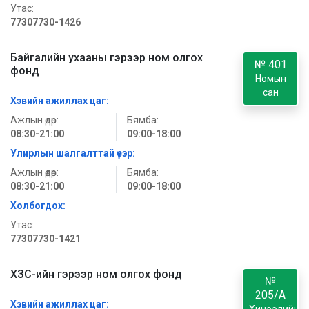
Утас:
77307730-1426
Байгалийн ухааны гэрээр ном олгох
№ 401
фонд
Номын
сан
Хэвийн ажиллах цаг:
Ажлын өдөр:
Бямба:
08:30-21:00
09:00-18:00
Улирлын шалгалттай үеэр:
Ажлын өдөр:
Бямба:
08:30-21:00
09:00-18:00
Холбогдох:
Утас:
77307730-1421
ХЗС-ийн гэрээр ном олгох фонд
№
205/A
Хэвийн ажиллах цаг: