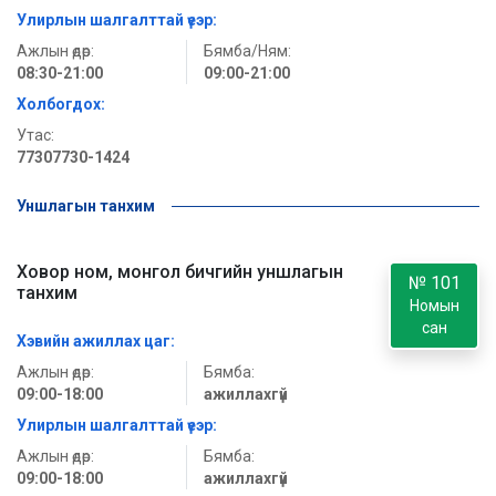
Улирлын шалгалттай үеэр:
Ажлын өдөр:
Бямба/Ням:
08:30-21:00
09:00-21:00
Холбогдох:
Утас:
77307730-1424
Уншлагын танхим
Ховор ном, монгол бичгийн уншлагын
№ 101
танхим
Номын
сан
Хэвийн ажиллах цаг:
Ажлын өдөр:
Бямба:
09:00-18:00
ажиллахгүй
Улирлын шалгалттай үеэр:
Ажлын өдөр:
Бямба:
09:00-18:00
ажиллахгүй