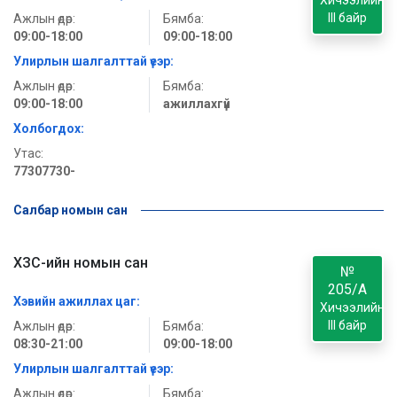
Хичээлийн
III байр
Ажлын өдөр:
Бямба:
09:00-18:00
09:00-18:00
Улирлын шалгалттай үеэр:
Ажлын өдөр:
Бямба:
09:00-18:00
ажиллахгүй
Холбогдох:
Утас:
77307730-
Салбар номын сан
ХЗС-ийн номын сан
№
205/A
Хэвийн ажиллах цаг:
Хичээлийн
III байр
Ажлын өдөр:
Бямба:
08:30-21:00
09:00-18:00
Улирлын шалгалттай үеэр:
Ажлын өдөр:
Бямба: