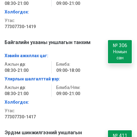
08:30-21:00
09:00-21:00
Холбогдох:
Утас:
77307730-1419
Байгалийн ухааны уншлагын танхим
№ 306
Номын
Хэвийн ажиллах цаг:
сан
Ажлын өдөр:
Бямба:
08:30-21:00
09:00-18:00
Улирлын шалгалттай үеэр:
Ажлын өдөр:
Бямба/Ням:
08:30-21:00
09:00-21:00
Холбогдох:
Утас:
77307730-1417
Эрдэм шинжилгээний уншлагын
№ 411