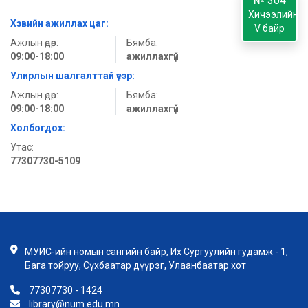
№ 304
Хичээлийн
Хэвийн ажиллах цаг:
V байр
Ажлын өдөр:
Бямба:
09:00-18:00
ажиллахгүй
Улирлын шалгалттай үеэр:
Ажлын өдөр:
Бямба:
09:00-18:00
ажиллахгүй
Холбогдох:
Утас:
77307730-5109
МУИС-ийн номын сангийн байр, Их Сургуулийн гудамж - 1,
Бага тойруу, Сүхбаатар дүүрэг, Улаанбаатар хот
77307730 - 1424
library@num.edu.mn