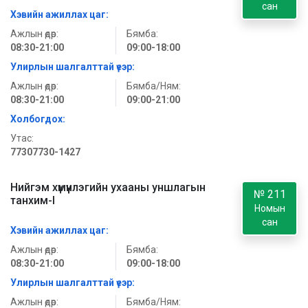
сан
Хэвийн ажиллах цаг:
Ажлын өдөр:
Бямба:
08:30-21:00
09:00-18:00
Улирлын шалгалттай үеэр:
Ажлын өдөр:
Бямба/Ням:
08:30-21:00
09:00-21:00
Холбогдох:
Утас:
77307730-1427
Нийгэм хүмүүнлэгийн ухааны уншлагын
№ 211
танхим-I
Номын
сан
Хэвийн ажиллах цаг:
Ажлын өдөр:
Бямба:
08:30-21:00
09:00-18:00
Улирлын шалгалттай үеэр:
Ажлын өдөр:
Бямба/Ням: