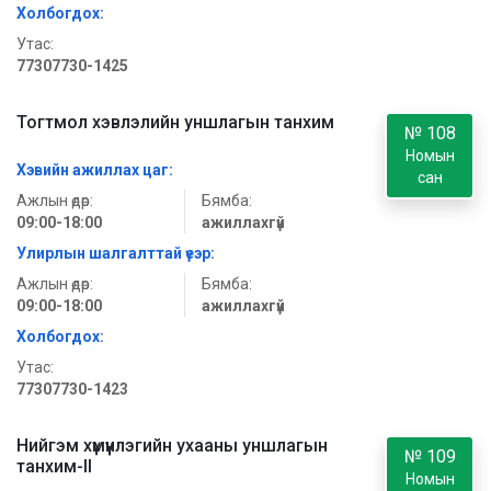
Холбогдох:
Утас:
77307730-1425
Тогтмол хэвлэлийн уншлагын танхим
№ 108
Номын
Хэвийн ажиллах цаг:
сан
Ажлын өдөр:
Бямба:
09:00-18:00
ажиллахгүй
Улирлын шалгалттай үеэр:
Ажлын өдөр:
Бямба:
09:00-18:00
ажиллахгүй
Холбогдох:
Утас:
77307730-1423
Нийгэм хүмүүнлэгийн ухааны уншлагын
№ 109
танхим-II
Номын