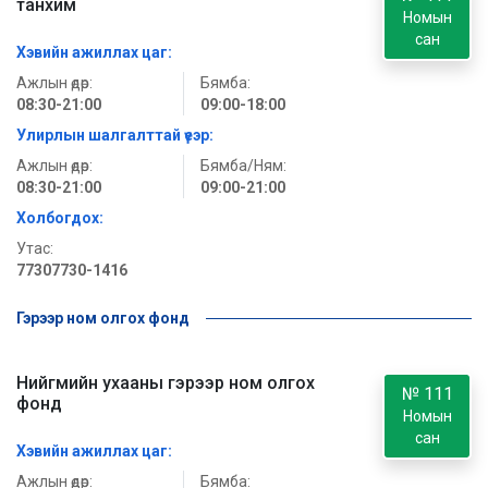
танхим
Номын
сан
Хэвийн ажиллах цаг:
Ажлын өдөр:
Бямба:
08:30-21:00
09:00-18:00
Улирлын шалгалттай үеэр:
Ажлын өдөр:
Бямба/Ням:
08:30-21:00
09:00-21:00
Холбогдох:
Утас:
77307730-1416
Гэрээр ном олгох фонд
Нийгмийн ухааны гэрээр ном олгох
№ 111
фонд
Номын
сан
Хэвийн ажиллах цаг:
Ажлын өдөр:
Бямба: