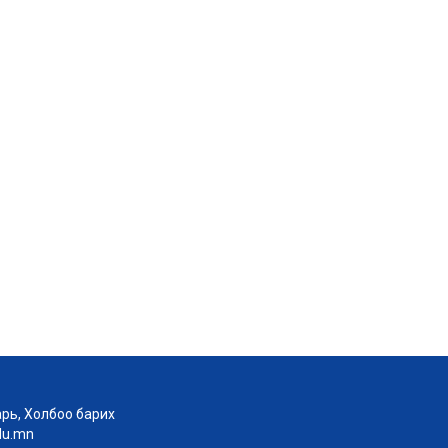
рь, Холбоо барих
edu.mn