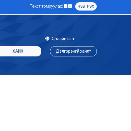
Текст томруулах:
НЭВТРЭХ
Онлайн сан
ХАЙХ
Дэлгэрэнгүй хайлт