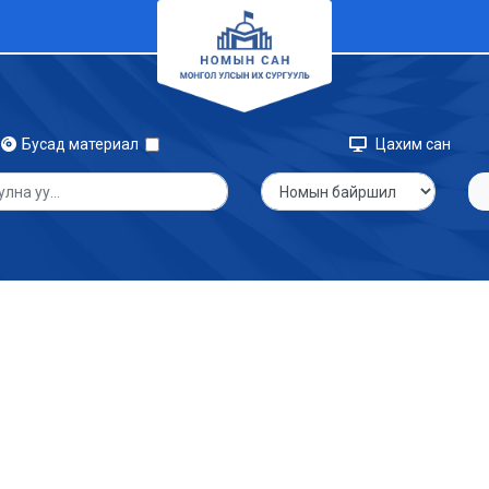
Бусад материал
Цахим сан