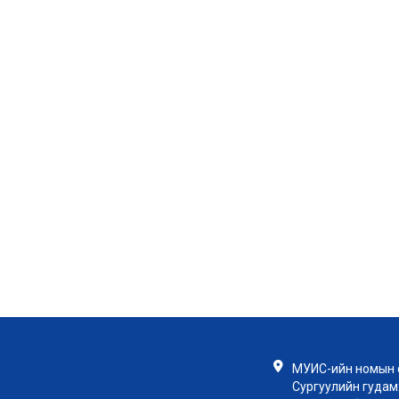
МУИС-ийн номын с
Сургуулийн гудамж