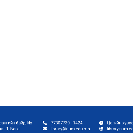
ангийн байр, Их
77307730 - 1424
Цагийн хуваа
 - 1, Бага
library@num.edu.mn
library.num.