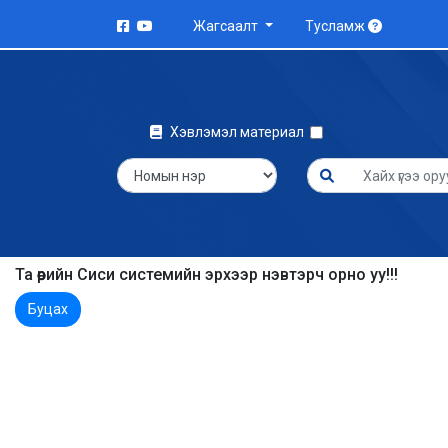
Жагсаалт
Тусламж
Хэвлэмэл материал
Та өөрийн Сиси системийн эрхээр нэвтэрч орно уу!!!
Буцах