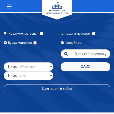
Хэвлэмэл материал
Цахим материал
Бусад материал
Онлайн сан
ХАЙХ
Дэлгэрэнгүй хайлт