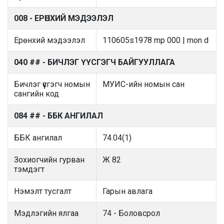
008 - ЕРӨНХИЙ МЭДЭЭЛЭЛ
Ерөнхий мэдээлэл
110605s1978 mp 000 | mon d
040 ## - БИЧЛЭГ ҮҮСГЭГЧ БАЙГУУЛЛАГА
Бичлэг үүсгэгч номын
МУИС-ийн номын сан
сангийн код
084 ## - ББК АНГИЛАЛ
ББК ангилал
74.04(1)
Зохиогчийн гурван
Ж 82
тэмдэгт
Нэмэлт тусгалт
Гарын авлага
Мэдлэгийн ялгаа
74 - Боловсрол