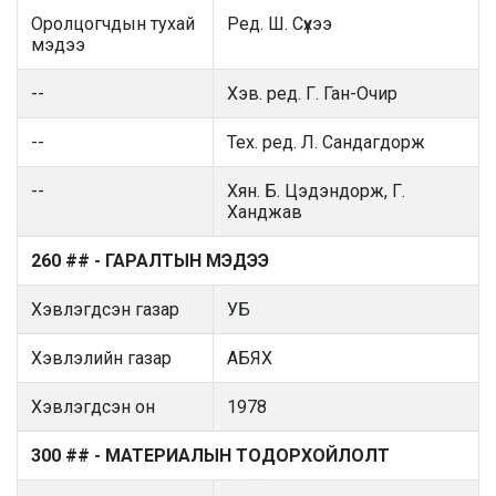
Оролцогчдын тухай
Ред. Ш. Сүхээ
мэдээ
--
Хэв. ред. Г. Ган-Очир
--
Тех. ред. Л. Сандагдорж
--
Хян. Б. Цэдэндорж, Г.
Ханджав
260 ## - ГАРАЛТЫН МЭДЭЭ
Хэвлэгдсэн газар
УБ
Хэвлэлийн газар
АБЯХ
Хэвлэгдсэн он
1978
300 ## - МАТЕРИАЛЫН ТОДОРХОЙЛОЛТ