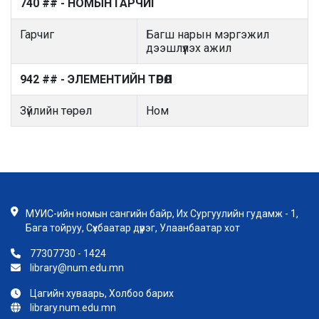
740 ## - НОМЫН ГАРЧИГ
Гарчиг
Багш нарын мэргэжил
дээшлүүлэх ажил
942 ## - ЭЛЕМЕНТИЙН ТӨРӨЛ
Зүйлийн төрөл
Ном
МУИС-ийн номын сангийн байр, Их Сургуулийн гудамж - 1,
Бага тойруу, Сүхбаатар дүүрэг, Улаанбаатар хот
77307730 - 1424
library@num.edu.mn
Цагийн хуваарь, Холбоо барих
library.num.edu.mn