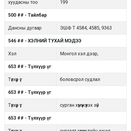
хуудасны тоо
199
500 ## - Тайлбар
Дансны дугаар
ЭШФ Т 4584, 4585, 9363
546 ## - ХЭЛНИЙ ТУХАЙ МЭДЭЭ
Хэл
Монгол хэл дээр,
653 ## - Түлхүүр үг
Түлхүүр үг
боловсрол судлал
653 ## - Түлхүүр үг
Түлхүүр үг
сурган хүмүүжүүлэх зүй
653 ## - Түлхүүр үг
Түлхүүр үг
сургалт хүмүүжлийн ажил