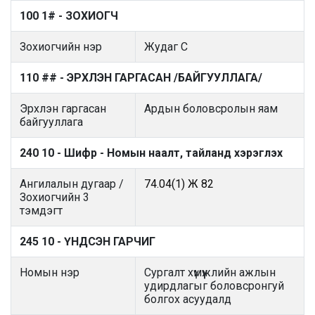
100 1# - ЗОХИОГЧ
Зохиогчийн нэр
Жудаг С
110 ## - ЭРХЛЭН ГАРГАСАН /БАЙГУУЛЛАГА/
Эрхлэн гаргасан
Ардын боловсролын яам
байгууллага
240 10 - Шифр - Номын наалт, тайланд хэрэглэх
Ангилалын дугаар /
74.04(1) Ж 82
Зохиогчийн 3
тэмдэгт
245 10 - ҮНДСЭН ГАРЧИГ
Номын нэр
Сургалт хүмүүжлийн ажлын
удирдлагыг боловсронгуй
болгох асуудалд