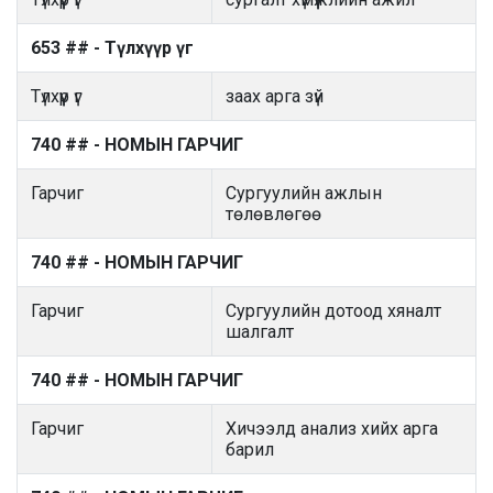
653 ## - Түлхүүр үг
Түлхүүр үг
заах арга зүй
740 ## - НОМЫН ГАРЧИГ
Гарчиг
Сургуулийн ажлын
төлөвлөгөө
740 ## - НОМЫН ГАРЧИГ
Гарчиг
Сургуулийн дотоод хяналт
шалгалт
740 ## - НОМЫН ГАРЧИГ
Гарчиг
Хичээлд анализ хийх арга
барил