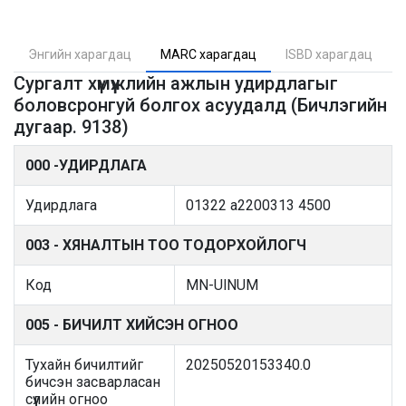
Энгийн харагдац
MARC харагдац
ISBD харагдац
Сургалт хүмүүжлийн ажлын удирдлагыг
боловсронгуй болгох асуудалд (Бичлэгийн
дугаар. 9138)
000 -УДИРДЛАГА
Удирдлага
01322 a2200313 4500
003 - ХЯНАЛТЫН ТОО ТОДОРХОЙЛОГЧ
Код
MN-UlNUM
005 - БИЧИЛТ ХИЙСЭН ОГНОО
Тухайн бичилтийг
20250520153340.0
бичсэн засварласан
сүүлийн огноо