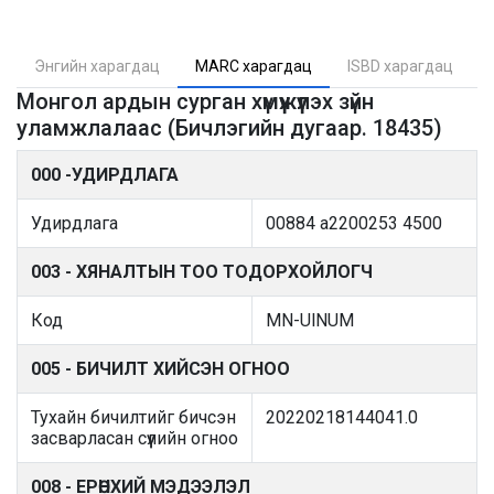
Энгийн харагдац
MARC харагдац
ISBD харагдац
Монгол ардын сурган хүмүүжүүлэх зүйн
уламжлалаас (Бичлэгийн дугаар. 18435)
000 -УДИРДЛАГА
Удирдлага
00884 a2200253 4500
003 - ХЯНАЛТЫН ТОО ТОДОРХОЙЛОГЧ
Код
MN-UlNUM
005 - БИЧИЛТ ХИЙСЭН ОГНОО
Тухайн бичилтийг бичсэн
20220218144041.0
засварласан сүүлийн огноо
008 - ЕРӨНХИЙ МЭДЭЭЛЭЛ