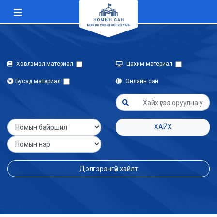
Хэвлэмэл материал
Цахим материал
Бусад материал
Онлайн сан
ХАЙХ
Дэлгэрэнгүй хайлт