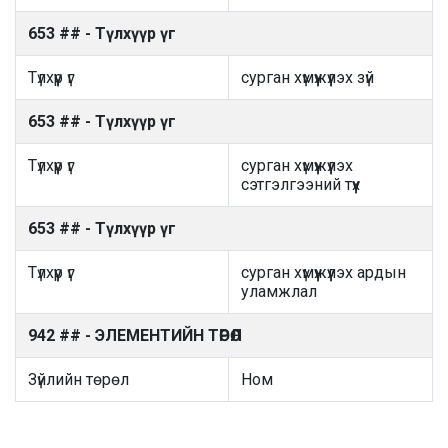
653 ## - Түлхүүр үг
Түлхүүр үг
сурган хүмүүжүүлэх зүй
653 ## - Түлхүүр үг
Түлхүүр үг
сурган хүмүүжүүлэх
сэтгэлгээний түүх
653 ## - Түлхүүр үг
Түлхүүр үг
сурган хүмүүжүүлэх ардын
уламжлал
942 ## - ЭЛЕМЕНТИЙН ТӨРӨЛ
Зүйлийн төрөл
Ном