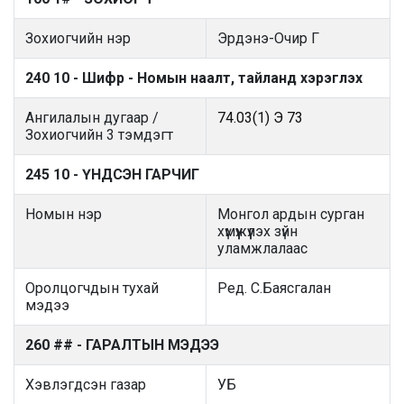
Зохиогчийн нэр
Эрдэнэ-Очир Г
240 10 - Шифр - Номын наалт, тайланд хэрэглэх
Ангилалын дугаар /
74.03(1) Э 73
Зохиогчийн 3 тэмдэгт
245 10 - ҮНДСЭН ГАРЧИГ
Номын нэр
Монгол ардын сурган
хүмүүжүүлэх зүйн
уламжлалаас
Оролцогчдын тухай
Ред. С.Баясгалан
мэдээ
260 ## - ГАРАЛТЫН МЭДЭЭ
Хэвлэгдсэн газар
УБ