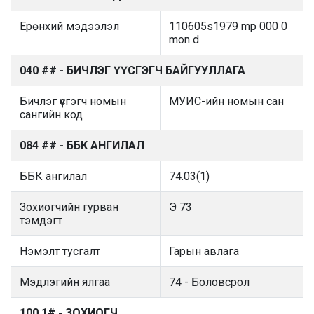
Ерөнхий мэдээлэл
110605s1979 mp 000 0
mon d
040 ## - БИЧЛЭГ ҮҮСГЭГЧ БАЙГУУЛЛАГА
Бичлэг үүсгэгч номын
МУИС-ийн номын сан
сангийн код
084 ## - ББК АНГИЛАЛ
ББК ангилал
74.03(1)
Зохиогчийн гурван
Э 73
тэмдэгт
Нэмэлт тусгалт
Гарын авлага
Мэдлэгийн ялгаа
74 - Боловсрол
100 1# - ЗОХИОГЧ