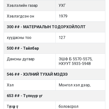
Хэвлэлийн газар
УХГ
Хэвлэгдсэн он
1979
300 ## - МАТЕРИАЛЫН ТОДОРХОЙЛОЛТ
хуудасны тоо
127
500 ## - Тайлбар
Дансны дугаар
ЭШФ Б 5570-5575,
НХУУТ 5935-5948
546 ## - ХЭЛНИЙ ТУХАЙ МЭДЭЭ
Хэл
Монгол хэл дээр,
653 ## - Түлхүүр үг
Түлхүүр үг
боловсрол