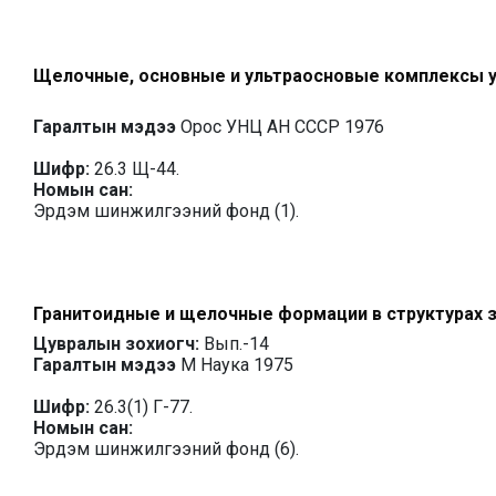
Щелочные, основные и ультраосновые комплексы 
Гаралтын мэдээ
Орос УНЦ АН СССР 1976
Шифр:
26.3 Щ-44.
Номын сан:
Эрдэм шинжилгээний фонд (1).
Гранитоидные и щелочные формации в структурах 
Цувралын зохиогч:
Вып.-14
Гаралтын мэдээ
М Наука 1975
Шифр:
26.3(1) Г-77.
Номын сан:
Эрдэм шинжилгээний фонд (6).