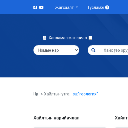
Жагсаалт
Тусламж
Хэвлэмэл материал
Нүүр
> Хайлтын утга:
su:"геология"
Хайлтын нарийвчлал
Хайлты