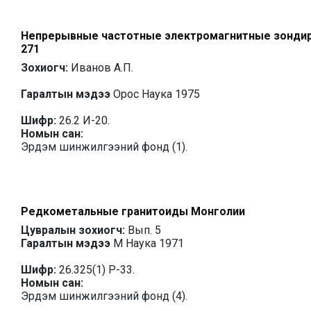
Непрерывные частотные электромагнитные зондиро
271
Зохиогч:
Иванов А.П.
Гаралтын мэдээ
Орос Наука 1975
Шифр:
26.2 И-20.
Номын сан:
Эрдэм шинжилгээний фонд (1).
Редкометальные гранитоиды Монголии
Цувралын зохиогч:
Вып. 5
Гаралтын мэдээ
М Наука 1971
Шифр:
26.325(1) Р-33.
Номын сан:
Эрдэм шинжилгээний фонд (4).