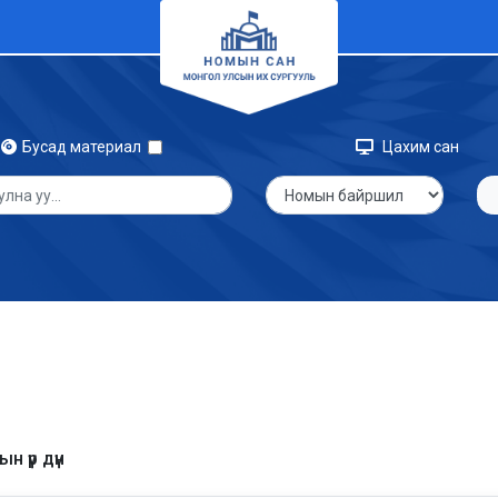
Бусад материал
Цахим сан
н үр дүн