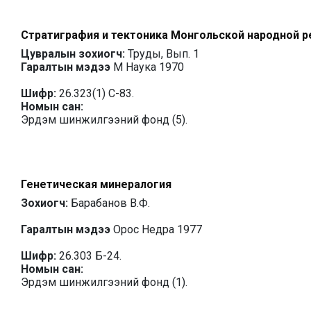
Стратиграфия и тектоника Монгольской народной р
Цувралын зохиогч:
Труды, Вып. 1
Гаралтын мэдээ
М Наука 1970
Шифр:
26.323(1) С-83.
Номын сан:
Эрдэм шинжилгээний фонд (5).
Генетическая минералогия
Зохиогч:
Барабанов В.Ф.
Гаралтын мэдээ
Орос Недра 1977
Шифр:
26.303 Б-24.
Номын сан:
Эрдэм шинжилгээний фонд (1).