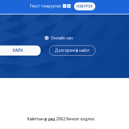
Текст томруулах:
НЭВТРЭХ
Онлайн сан
ХАЙХ
Дэлгэрэнгүй хайлт
Хайлтын үр дүнд 2062 бичлэг олдлоо.