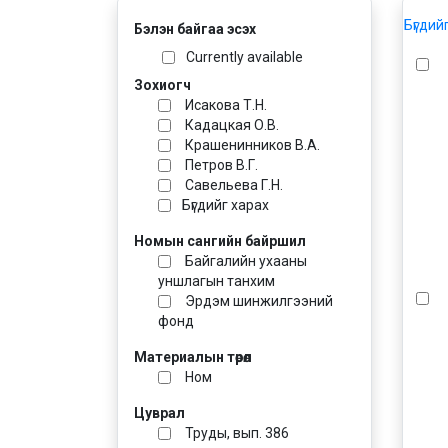
Бүгдий
Бэлэн байгаа эсэх
Currently available
Зохиогч
Исакова Т.Н.
Кадацкая О.В.
Крашенинников В.А.
Петров В.Г.
Савельева Г.Н.
Бүгдийг харах
Номын сангийн байршил
Байгалийн ухааны
уншлагын танхим
Эрдэм шинжилгээний
фонд
Материалын төрөл
Ном
Цуврал
Труды, вып. 386