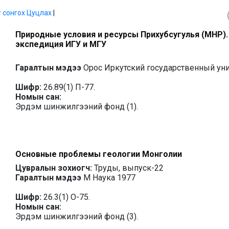
г сонгох
Цуцлах
|
Природные условия и ресурсы Прихубсугулья (МНР)
экспедиция ИГУ и МГУ
Гаралтын мэдээ
Орос Иркутский государственный ун
Шифр:
26.89(1) П-77.
Номын сан:
Эрдэм шинжилгээний фонд (1).
Основные проблемы геологии Монголии
Цувралын зохиогч:
Труды, выпуск-22
Гаралтын мэдээ
М Наука 1977
Шифр:
26.3(1) О-75.
Номын сан:
Эрдэм шинжилгээний фонд (3).