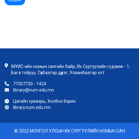
МУИС-ийн номын сангийн байр, Их Сургуулийн гудамж - 1,
Бага тойруу, Сүхбаатар дүүрэг, Улаанбаатар хот
77307730 - 1424
library@num.edu.mn
Цагийн хуваарь, Холбоо барих
library.num.edu.mn
© 2022 МОНГОЛ УЛСЫН ИХ СУРГУУЛИЙН НОМЫН САН