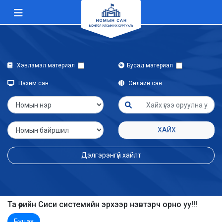
Хэвлэмэл материал
Бусад материал
Цахим сан
Онлайн сан
ХАЙХ
Дэлгэрэнгүй хайлт
Та өөрийн Сиси системийн эрхээр нэвтэрч орно уу!!!
Буцах