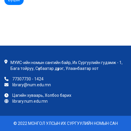
МУИС-ийн номын сангийн байр, Их Сургуулийн гудамж - 1,
Бага тойруу, Сүхбаатар дүүрэг, Улаанбаатар хот
77307730 - 1424
library@num.edu.mn
Цагийн хуваарь, Холбоо барих
library.num.edu.mn
© 2022 МОНГОЛ УЛСЫН ИХ СУРГУУЛИЙН НОМЫН САН