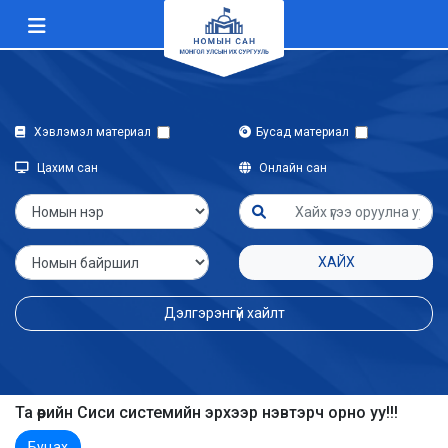
Хэвлэмэл материал
Бусад материал
Цахим сан
Онлайн сан
ХАЙХ
Дэлгэрэнгүй хайлт
Та өөрийн Сиси системийн эрхээр нэвтэрч орно уу!!!
Буцах