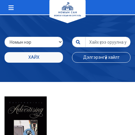
ХАЙХ
Дэлгэрэнгүй хайлт