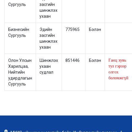
Сургууль
засгийн
шинжлэх
ухаан
Бизнесийн
Эдийн
775965
Бэлэн
Сургууль
засгийн
шинжлэх
ухаан
Олон Улсын
Шинжлэх
851446
Бэлэн
Ганц хувь
Харилцаа,
ухаан
тул гэрээр
Нийтийн
судлал
олгох
удирдлагын
боломжгүй
Сургууль