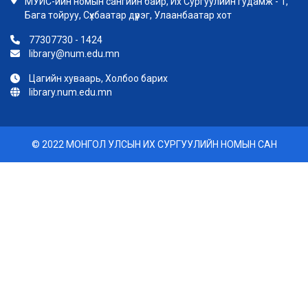
МУИС-ийн номын сангийн байр, Их Сургуулийн гудамж - 1,
Бага тойруу, Сүхбаатар дүүрэг, Улаанбаатар хот
77307730 - 1424
library@num.edu.mn
Цагийн хуваарь, Холбоо барих
library.num.edu.mn
© 2022 МОНГОЛ УЛСЫН ИХ СУРГУУЛИЙН НОМЫН САН