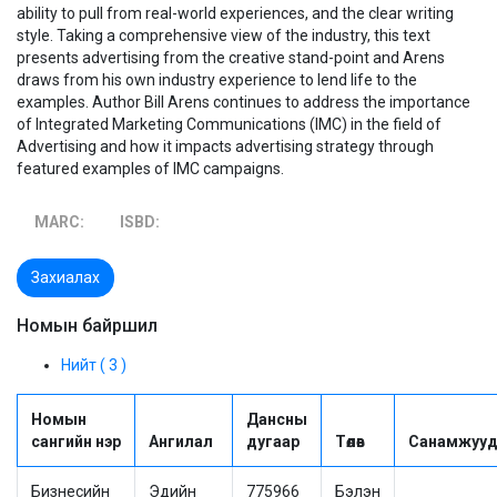
ability to pull from real-world experiences, and the clear writing
style. Taking a comprehensive view of the industry, this text
presents advertising from the creative stand-point and Arens
draws from his own industry experience to lend life to the
examples. Author Bill Arens continues to address the importance
of Integrated Marketing Communications (IMC) in the field of
Advertising and how it impacts advertising strategy through
featured examples of IMC campaigns.
MARC:
ISBD:
Захиалах
Номын байршил
Нийт ( 3 )
Номын
Дансны
сангийн нэр
Ангилал
дугаар
Төлөв
Санамжуу
Бизнесийн
Эдийн
775966
Бэлэн