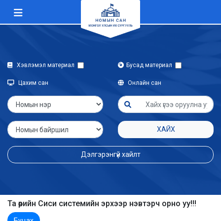
Хэвлэмэл материал
Бусад материал
Цахим сан
Онлайн сан
ХАЙХ
Дэлгэрэнгүй хайлт
Та өөрийн Сиси системийн эрхээр нэвтэрч орно уу!!!
Буцах