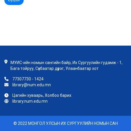
МУИС-ийн номын сангийн байр, Их Сургуулийн гудамж - 1,
Бага тойруу, Сүхбаатар дүүрэг, Улаанбаатар хот
77307730 - 1424
library@num.edu.mn
Цагийн хуваарь, Холбоо барих
library.num.edu.mn
© 2022 МОНГОЛ УЛСЫН ИХ СУРГУУЛИЙН НОМЫН САН