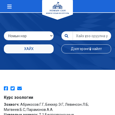
ХАЙХ
Дэлгэрэнгүй хайлт
Курс зоологии
Зохиогч:
Абрикосов.Г.Г; Беккер.Э.Г; Левинсон.Л.Б;
Матвеев.Б.С; Парамонов.А.А.
Цувралын зохиогч:
Т.1 Беспозвоночные