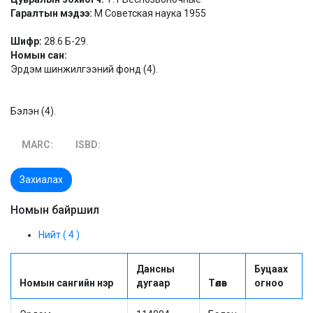
Гаралтын мэдээ:
М Советская наука 1955
Шифр:
28.6 Б-29.
Номын сан:
Эрдэм шинжилгээний фонд (4).
Бэлэн (4).
MARC:
ISBD:
Захиалах
Номын байршил
Нийт ( 4 )
Дансны
Буцаах
Номын сангийн нэр
дугаар
Төлөв
огноо