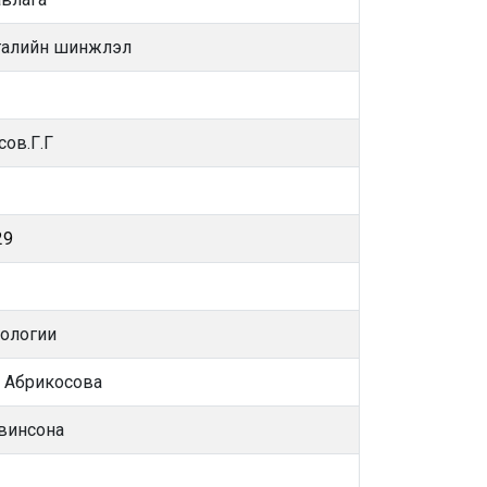
йгалийн шинжлэл
сов.Г.Г
29
оологии
. Абрикосова
евинсона