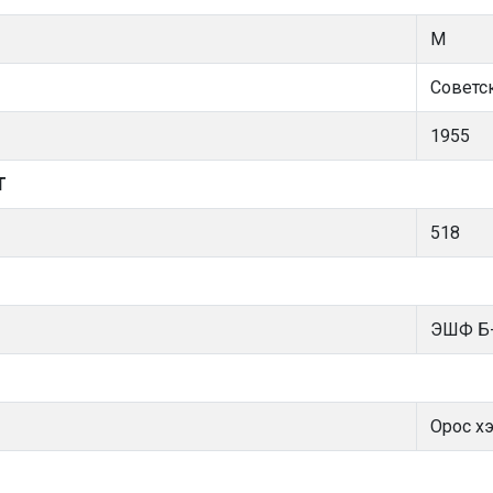
М
Советс
1955
Т
518
ЭШФ Б-
Орос хэ