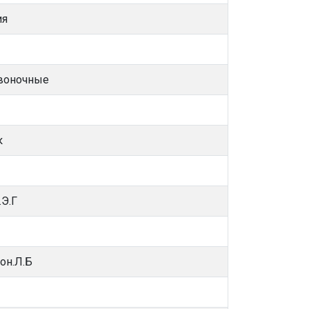
ия
воночные
к
.Э.Г
он.Л.Б