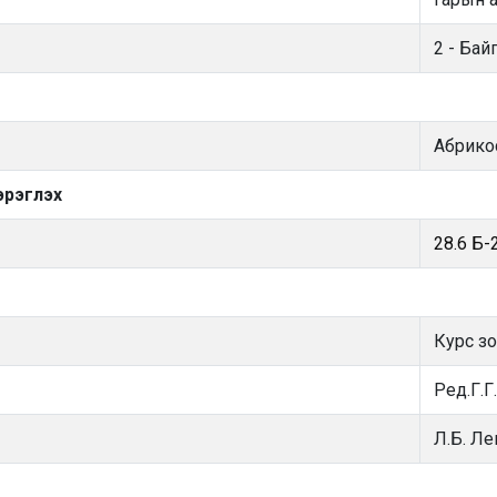
2 - Ба
Абрико
эрэглэх
28.6 Б-
Курс з
Ред.Г.Г
Л.Б. Л