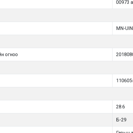
00973 
MN-Ul
йн огноо
201808
110605s
28.6
Б-29
Гарын 