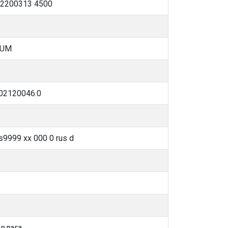
a2200313 4500
NUM
02120046.0
9999 xx 000 0 rus d
авлага