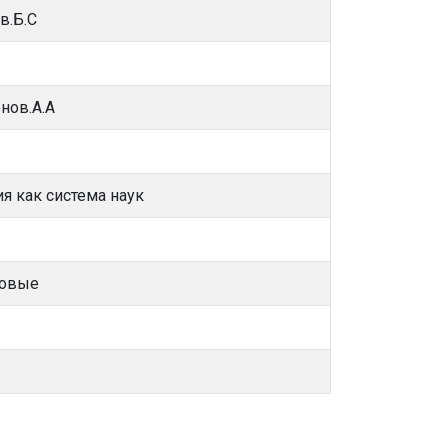
в.Б.С
нов.А.А
я как система наук
ковые