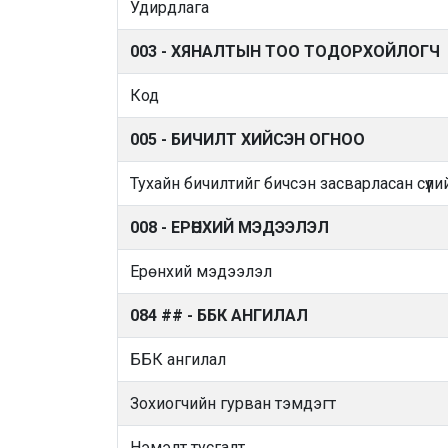
Удирдлага
003 - ХЯНАЛТЫН ТОО ТОДОРХОЙЛОГЧ
Код
005 - БИЧИЛТ ХИЙСЭН ОГНОО
Тухайн бичилтийг бичсэн засварласан сүүли
008 - ЕРӨНХИЙ МЭДЭЭЛЭЛ
Ерөнхий мэдээлэл
084 ## - ББК АНГИЛАЛ
ББК ангилал
Зохиогчийн гурван тэмдэгт
Нэмэлт тусгалт