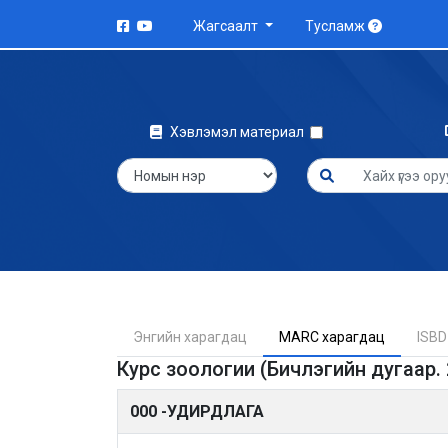
Жагсаалт
Тусламж
Хэвлэмэл материал
Энгийн харагдац
MARC харагдац
ISBD
Курс зоологии (Бичлэгийн дугаар.
000 -УДИРДЛАГА