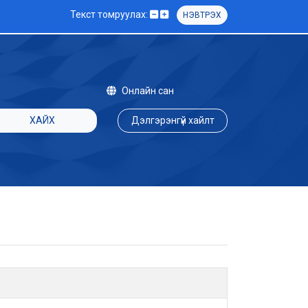
Текст томруулах:
НЭВТРЭХ
Онлайн сан
ХАЙХ
Дэлгэрэнгүй хайлт