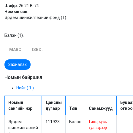
Шифр:
26.21 В-74.
Номын сан:
Эрдэм шинжилгээний фонд (1).
Бэлэн (1).
MARC:
ISBD:
Захиалах
Номын байршил
Нийт ( 1 )
Номын
Дансны
Буцаа
сангийн нэр
дугаар
Төлөв
Санамжууд
огноо
Эрдэм
111923
Бэлэн
Ганц хувь
шинжилгээний
тул гэрээр