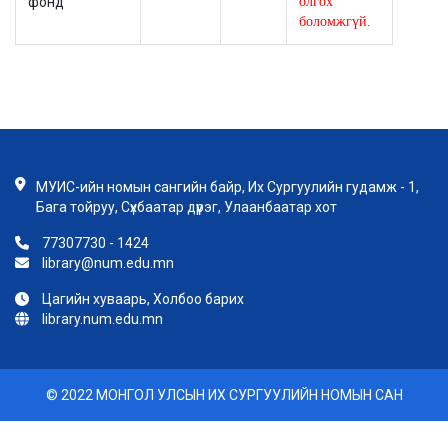
фонд
олгох
боломжгүй.
МУИС-ийн номын сангийн байр, Их Сургуулийн гудамж - 1,
Бага тойруу, Сүхбаатар дүүрэг, Улаанбаатар хот
77307730 - 1424
library@num.edu.mn
Цагийн хуваарь, Холбоо барих
library.num.edu.mn
© 2022 МОНГОЛ УЛСЫН ИХ СУРГУУЛИЙН НОМЫН САН