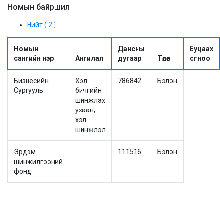
Номын байршил
Нийт ( 2 )
Номын
Дансны
Буцаах
сангийн нэр
Ангилал
дугаар
Төлөв
огноо
Бизнесийн
Хэл
786842
Бэлэн
Сургууль
бичгийн
шинжлэх
ухаан,
хэл
шинжлэл
Эрдэм
111516
Бэлэн
шинжилгээний
фонд