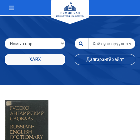
ХАЙХ
Дэлгэрэнгүй хайлт