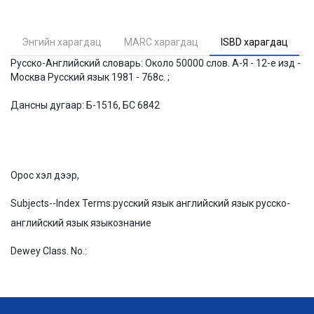
Энгийн харагдац
MARC харагдац
ISBD харагдац
Русско-Английский словарь: Около 50000 слов. А-Я - 12-е изд -
Москва Русский язык 1981 - 768с. ;
Дансны дугаар: Б-1516, БС 6842
Орос хэл дээр,
Subjects--Index Terms:
русский язык английский язык русско-
английский язык языкознание
Dewey Class. No.: