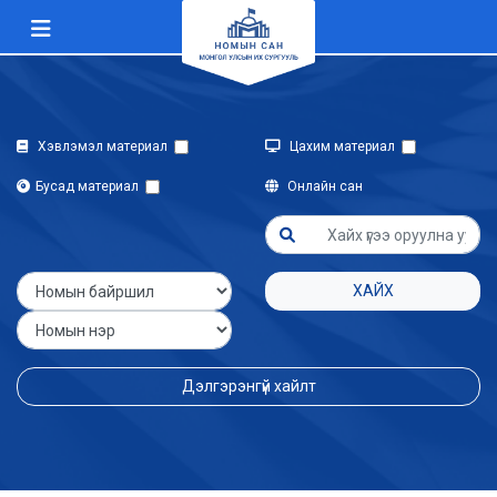
Хэвлэмэл материал
Цахим материал
Бусад материал
Онлайн сан
ХАЙХ
Дэлгэрэнгүй хайлт