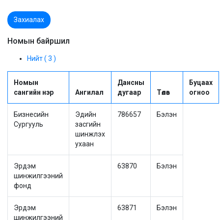
Захиалах
Номын байршил
Нийт ( 3 )
Номын
Дансны
Буцаах
сангийн нэр
Ангилал
дугаар
Төлөв
огноо
Бизнесийн
Эдийн
786657
Бэлэн
Сургууль
засгийн
шинжлэх
ухаан
Эрдэм
63870
Бэлэн
шинжилгээний
фонд
Эрдэм
63871
Бэлэн
шинжилгээний