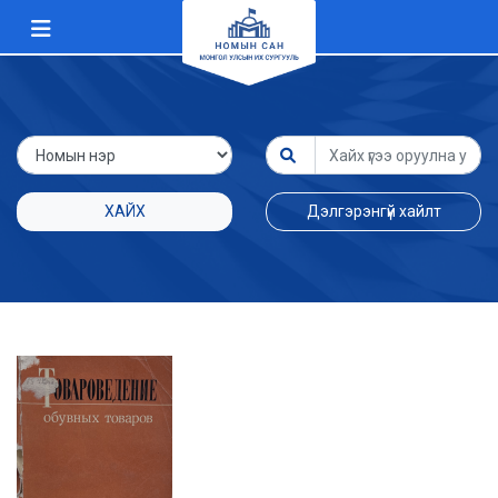
ХАЙХ
Дэлгэрэнгүй хайлт