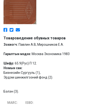
Товароведение обувных товаров
Зохиогч:
Павлин А.В; Мирошников Е.А.
Гаралтын мэдээ:
Москва Экономика 1983
Шифр:
65.9(Рус) П 12.
Номын сан:
Бизнесийн Сургууль (1),
Эрдэм шинжилгээний фонд (2).
Бэлэн (3).
MARC:
ISBD: