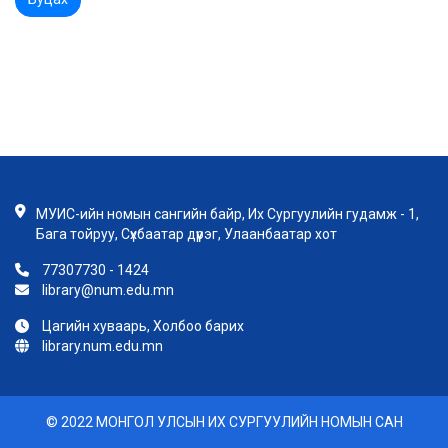
МУИС-ийн номын сангийн байр, Их Сургуулийн гудамж - 1,
Бага тойруу, Сүхбаатар дүүрэг, Улаанбаатар хот
77307730 - 1424
library@num.edu.mn
Цагийн хуваарь, Холбоо барих
library.num.edu.mn
© 2022 МОНГОЛ УЛСЫН ИХ СУРГУУЛИЙН НОМЫН САН