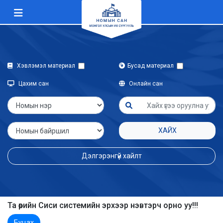
Хэвлэмэл материал
Бусад материал
Цахим сан
Онлайн сан
ХАЙХ
Дэлгэрэнгүй хайлт
Та өөрийн Сиси системийн эрхээр нэвтэрч орно уу!!!
Буцах