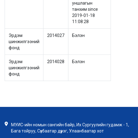
уншлагын
танхим since
2019-01-18
11:08:28
Эрдэм
2014027
Бэлэн
шинжилгээний
фонд
Эрдэм
2014028
Бэлэн
шинжилгээний
фонд
МУИС-ийн номын сангийн байр, Их Сургуулийн гудамж - 1,
Бага тойруу, Сүхбаатар дүүрэг, Улаанбаатар хот