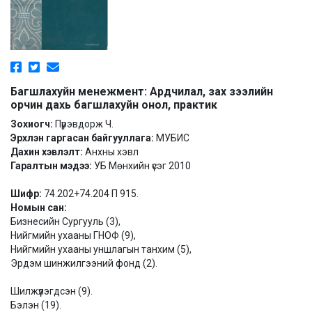
Багшлахуйн менежмент: Ардчилал, зах зээлийн
орчин дахь багшлахуйн онол, практик
Зохиогч:
Пүрэвдорж Ч.
Эрхлэн гаргасан байгууллага:
МУБИС
Дахин хэвлэлт:
Анхны хэвл
Гаралтын мэдээ:
УБ Мөнхийн үсэг 2010
Шифр:
74.202+74.204 П 915.
Номын сан:
Бизнесийн Сургууль (3),
Нийгмийн ухааны ГНОФ (9),
Нийгмийн ухааны уншлагын танхим (5),
Эрдэм шинжилгээний фонд (2).
Шилжүүлэгдсэн (9).
Бэлэн (19).