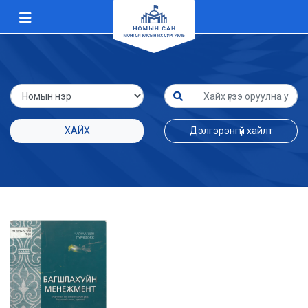
ХАЙХ
Дэлгэрэнгүй хайлт