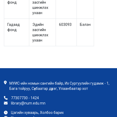
фонд
засгийн
шинжлэх
ухаан
Гадаад
Эдийн
603093
Бэлэн
фонд
засгийн
шинжлэх
ухаан
МУИС-ийн номын сангийн байр, Их Сургуулийн гудамж - 1,
Бага тойруу, Сүхбаатар дүүрэг, Улаанбаатар хот
77307730 - 1424
library@num.edu.mn
Цагийн хуваарь, Холбоо барих