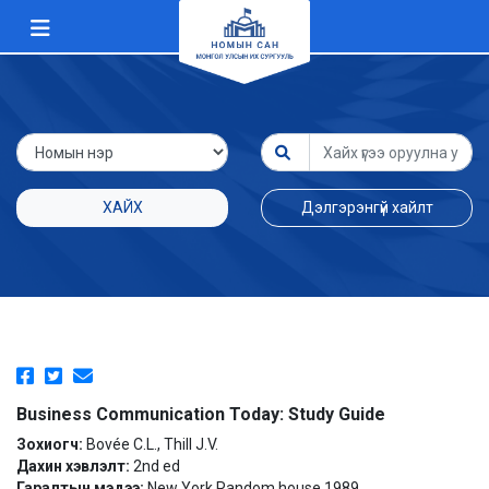
ХАЙХ
Дэлгэрэнгүй хайлт
Business Communication Today: Study Guide
Зохиогч:
Bovée C.L., Thill J.V.
Дахин хэвлэлт:
2nd ed
Гаралтын мэдээ:
New York Random house 1989