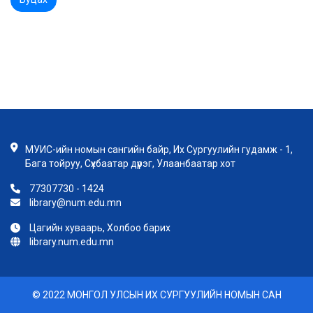
МУИС-ийн номын сангийн байр, Их Сургуулийн гудамж - 1,
Бага тойруу, Сүхбаатар дүүрэг, Улаанбаатар хот
77307730 - 1424
library@num.edu.mn
Цагийн хуваарь, Холбоо барих
library.num.edu.mn
© 2022 МОНГОЛ УЛСЫН ИХ СУРГУУЛИЙН НОМЫН САН