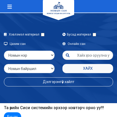
Хэвлэмэл материал
Бусад материал
Цахим сан
Онлайн сан
ХАЙХ
Дэлгэрэнгүй хайлт
Та өөрийн Сиси системийн эрхээр нэвтэрч орно уу!!!
Буцах