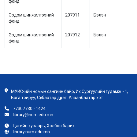
фонд
Эрдэм шинжилгээний
207911
Бэлэн
фонд
Эрдэм шинжилгээний
207912
Бэлэн
фонд
МУИС-ийн номын сангийн байр, Их Сургуулийн гудамж - 1,
Бага тойруу, Сүхбаатар дүүрэг, Улаанбаатар хот
77307730 - 1424
library@num.edu.mn
Цагийн хуваарь, Холбоо барих
library.num.edu.mn