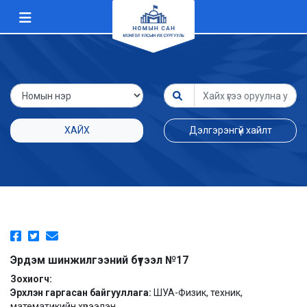
ХАЙХ
Дэлгэрэнгүй хайлт
Эрдэм шинжилгээний бүтээл №17
Зохиогч:
Эрхлэн гаргасан байгууллага:
ШУА-Физик, техник,
математикийн хүрээлэн