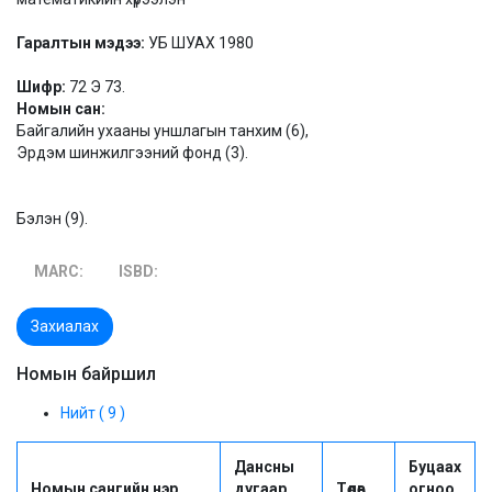
Гаралтын мэдээ:
УБ ШУАХ 1980
Шифр:
72 Э 73.
Номын сан:
Байгалийн ухааны уншлагын танхим (6),
Эрдэм шинжилгээний фонд (3).
Бэлэн (9).
MARC:
ISBD:
Захиалах
Номын байршил
Нийт ( 9 )
Дансны
Буцаах
Номын сангийн нэр
дугаар
Төлөв
огноо