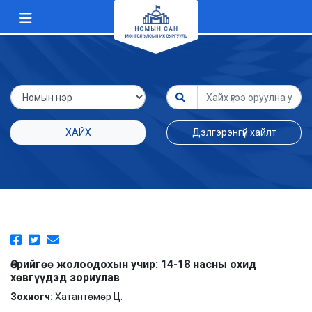
ХАЙХ
Дэлгэрэнгүй хайлт
Өөрийгөө жолоодохын учир: 14-18 насны охид
хөвгүүдэд зориулав
Зохиогч:
Хатантөмөр Ц.