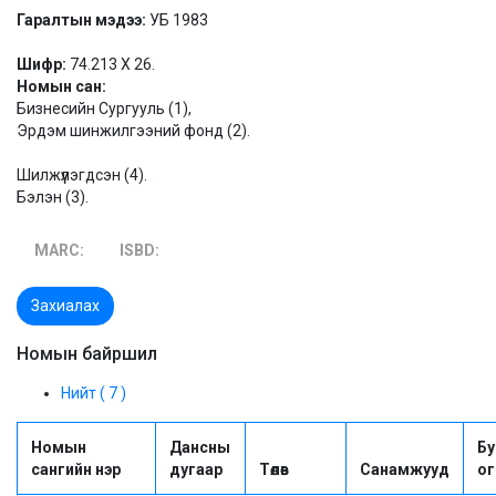
Гаралтын мэдээ:
УБ 1983
Шифр:
74.213 Х 26.
Номын сан:
Бизнесийн Сургууль (1),
Эрдэм шинжилгээний фонд (2).
Шилжүүлэгдсэн (4).
Бэлэн (3).
MARC:
ISBD:
Захиалах
Номын байршил
Нийт ( 7 )
Номын
Дансны
Бу
сангийн нэр
дугаар
Төлөв
Санамжууд
ог