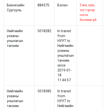
Бизнесийн
884375
Бэлэн
Ганц хувь
Сургууль
тул гэрээр
олгох
боломжгүй
Нийгмийн
5018282
In transit
ухааны
from
уншлагын
НУУТ to
танхим
Нийгмийн
ухааны
уншлагын
танхим
since
2019-01-
18
11:44:57
Нийгмийн
5018385
In transit
ухааны
from
уншлагын
НУУТ to
танхим
Нийгмийн