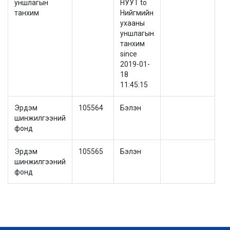
уншлагын
НУУТ to
танхим
Нийгмийн
ухааны
уншлагын
танхим
since
2019-01-
18
11:45:15
Эрдэм
105564
Бэлэн
шинжилгээний
фонд
Эрдэм
105565
Бэлэн
шинжилгээний
фонд