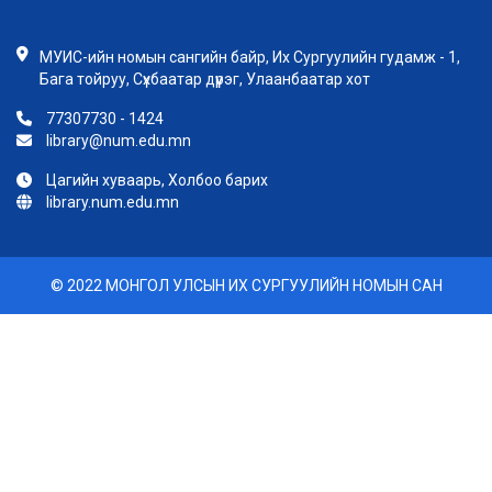
МУИС-ийн номын сангийн байр, Их Сургуулийн гудамж - 1,
Бага тойруу, Сүхбаатар дүүрэг, Улаанбаатар хот
77307730 - 1424
library@num.edu.mn
Цагийн хуваарь, Холбоо барих
library.num.edu.mn
© 2022 МОНГОЛ УЛСЫН ИХ СУРГУУЛИЙН НОМЫН САН