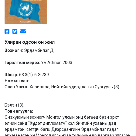
Улиран одсон он жил
Зохиогч:
Эрдэмбилэг Д.
Гаралтын мэдээ:
УБ Admon 2003
Шифр:
63.3(1)-6 Э 739.
Номын сан:
Олон Улсын Харилцаа, Нийтийн удирдлагын Сургууль (3).
Бэлэн (3).
Товч агуулга:
Энэхүү номын зохиогч Монгол улсын онц бөгөөд бүрэн эрхт
элчин сайд "Хүндэт дипломатч" хэл бичгийн ухааны дэд
эрдэмтэн, сэтгүүлч багш Дүгэрсүрэнгийн Эрдэмбилэг гэдэг
эрхэм нэгэн хүн Монгол улсынхаа төлөөчин шударгаар зүтгэсэн