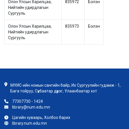
Олон Улсын Харилцаа,
835972
Бэлэн
Нийтийн удирдлагын
Сургууль
Олон Улсын Харилцаа,
835973
Бэлэн
Нийтийн удирдлагын
Сургууль
МУИС-ийн номын сангийн байр, Их Сургуулийн гудамж - 1,
Бага тойруу, Сүхбаатар дүүрэг, Улаанбаатар хот
77307730 - 1424
library@num.edu.mn
Цагийн хуваарь, Холбоо барих
library.num.edu.mn