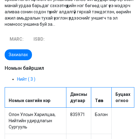
манай урдаа барьдаг сэхээтнүүдийн нэг бөгөөд цаг үеэ мэдэрч
аливаа сонин содон түүхийг алдалгүй гярхай тэмдэглэн, өөрийн
ажил амьдралын тухай үзэглэн үлдээснийг уншигч та эл
номноос уншина буй за...
MARC:
ISBD:
Захиалах
Номын байршил
Нийт ( 3 )
Дансны
Буцаах
Номын сангийн нэр
дугаар
Төлөв
огноо
Олон Улсын Харилцаа,
835971
Бэлэн
Нийтийн удирдлагын
Сургууль