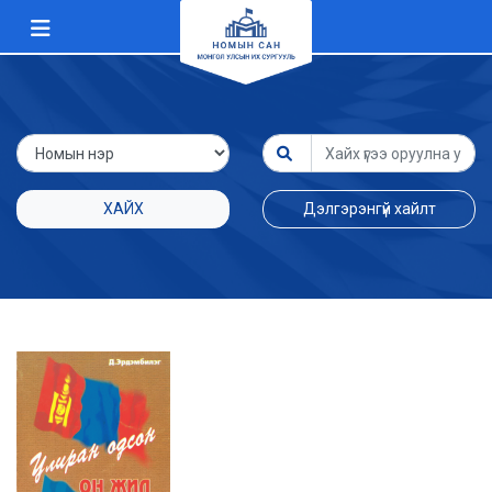
ХАЙХ
Дэлгэрэнгүй хайлт