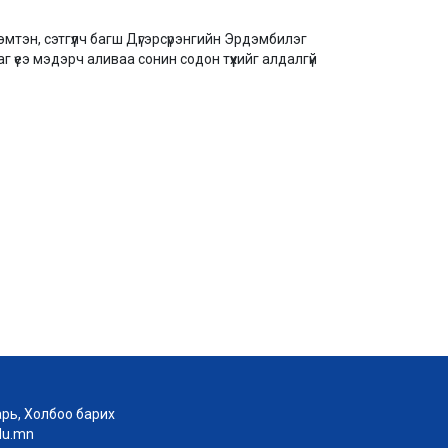
мтэн, сэтгүүлч багш Дүгэрсүрэнгийн Эрдэмбилэг
 үеэ мэдэрч аливаа сонин содон түүхийг алдалгүй
рь, Холбоо барих
edu.mn