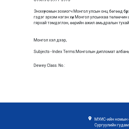
Энэхүү номын зохиогч Монгол улсын онц бөгөөд бүр
гэдэг эрхэм нэгэн хүн Монгол улсынхаа төлөөчин ш
гярхай тэмдэглэн, өөрийн ажил амьдралын тухай ү
Монгол хэл дээр,
Subjects--Index Terms:
Монголын дипломат албаны т
Dewey Class. No.:
МУИС-ийн номын с
Сургуулийн гудамж