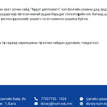
эн эрхт элчин сайд "Хүндэт дипломатч" хэл бичгийн ухааны дэд эрдэ
ударгаар зүтгэсэн манай урдаа барьдаг сэхээтнүүдийн нэг бөгөөд цаг
зэглэн үлдээснийг уншигч та эл номноос уншина буй за...
үүх гадаад харилцааны түүх элчин сайдын дурсамж, тэмдэглэл
ангийн байр, Их
77307730 - 1424
Цагийн хуваа
 - 1, Бага
library@num.edu.mn
library.num.