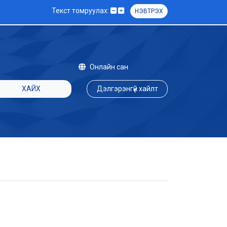
Текст томруулах:
НЭВТРЭХ
Онлайн сан
ХАЙХ
Дэлгэрэнгүй хайлт