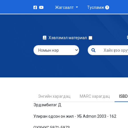
Жагсаалт
Тусламж
Хэвлэмэл материал
Энгийн харагдац
MARC харагдац
ISBD
Эрдэмбилэг Д
Улиран одсон он жил - УБ Admon 2003 - 162
ОУХНУС 5971-5973