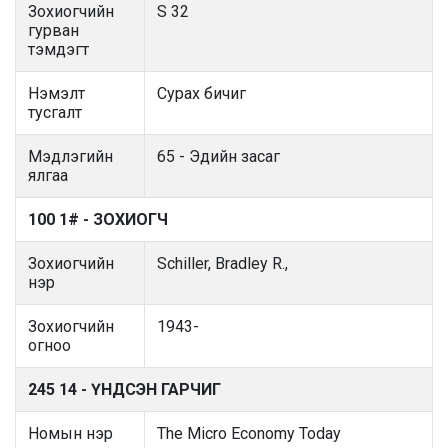
Зохиогчийн
S 32
гурван
тэмдэгт
Нэмэлт
Сурах бичиг
тусгалт
Мэдлэгийн
65 - Эдийн засаг
ялгаа
100 1# - ЗОХИОГЧ
Зохиогчийн
Schiller, Bradley R.,
нэр
Зохиогчийн
1943-
огноо
245 14 - ҮНДСЭН ГАРЧИГ
Номын нэр
The Micro Economy Today