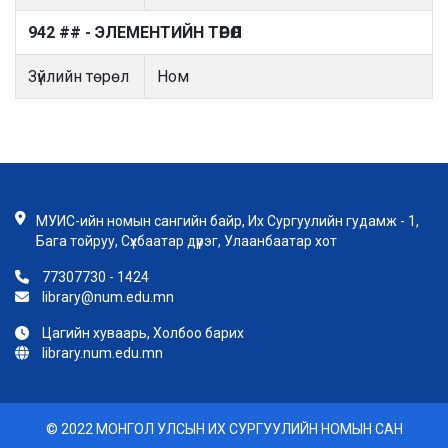
942 ## - ЭЛЕМЕНТИЙН ТӨРӨЛ
Зүйлийн төрөл
Ном
МУИС-ийн номын сангийн байр, Их Сургуулийн гудамж - 1,
Бага тойруу, Сүхбаатар дүүрэг, Улаанбаатар хот
77307730 - 1424
library@num.edu.mn
Цагийн хуваарь, Холбоо барих
library.num.edu.mn
© 2022 МОНГОЛ УЛСЫН ИХ СУРГУУЛИЙН НОМЫН САН