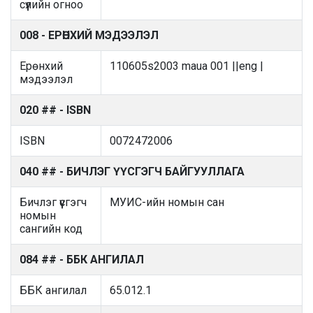
сүүлийн огноо
008 - ЕРӨНХИЙ МЭДЭЭЛЭЛ
Ерөнхий
110605s2003 maua 001 ||eng |
мэдээлэл
020 ## - ISBN
ISBN
0072472006
040 ## - БИЧЛЭГ ҮҮСГЭГЧ БАЙГУУЛЛАГА
Бичлэг үүсгэгч
МУИС-ийн номын сан
номын
сангийн код
084 ## - ББК АНГИЛАЛ
ББК ангилал
65.012.1