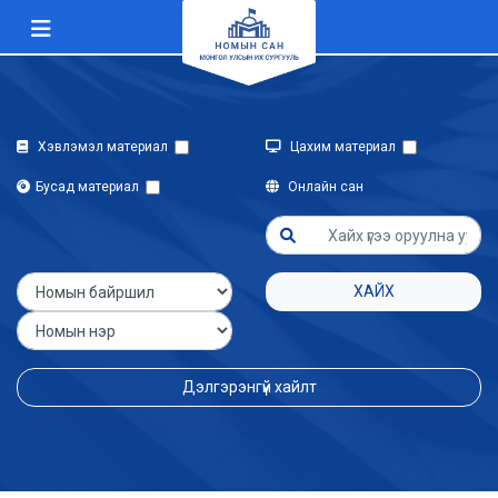
Хэвлэмэл материал
Цахим материал
Бусад материал
Онлайн сан
ХАЙХ
Дэлгэрэнгүй хайлт