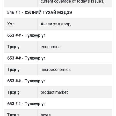
current coverage of today’s issues.
546 ## - ХЭЛНИЙ ТУХАЙ МЭДЭЭ
Хэл
Англи хэл дээр,
653 ## - Түлхүүр үг
Түлхүүр үг
economics
653 ## - Түлхүүр үг
Түлхүүр үг
microeconomics
653 ## - Түлхүүр үг
Түлхүүр үг
product market
653 ## - Түлхүүр үг
Түлхүүр үг
taxes