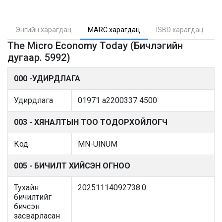
Энгийн харагдац
MARC харагдац
ISBD харагдац
The Micro Economy Today (Бичлэгийн
дугаар. 5992)
000 -УДИРДЛАГА
Удирдлага
01971 a2200337 4500
003 - ХЯНАЛТЫН ТОО ТОДОРХОЙЛОГЧ
Код
MN-UlNUM
005 - БИЧИЛТ ХИЙСЭН ОГНОО
Тухайн
20251114092738.0
бичилтийг
бичсэн
засварласан