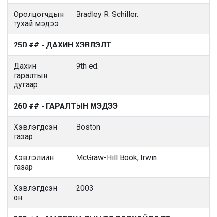
Оролцогчдын
Bradley R. Schiller.
тухай мэдээ
250 ## - ДАХИН ХЭВЛЭЛТ
Дахин
9th ed.
гаралтын
дугаар
260 ## - ГАРАЛТЫН МЭДЭЭ
Хэвлэгдсэн
Boston
газар
Хэвлэлийн
McGraw-Hill Book, Irwin
газар
Хэвлэгдсэн
2003
он