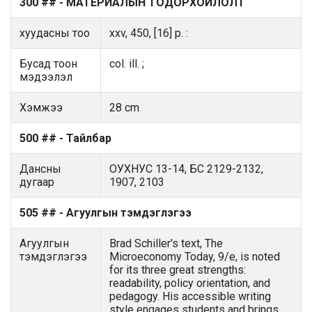
300 ## - МАТЕРИАЛЫН ТОДОРХОЙЛОЛТ
хуудасны тоо
xxv, 450, [16] p. :
Бусад тоон
col. ill. ;
мэдээлэл
Хэмжээ
28 cm
500 ## - Тайлбар
Дансны
ОУХНУС 13-14, БС 2129-2132,
дугаар
1907, 2103
505 ## - Агуулгын тэмдэглэгээ
Агуулгын
Brad Schiller's text, The
тэмдэглэгээ
Microeconomy Today, 9/e, is noted
for its three great strengths:
readability, policy orientation, and
pedagogy. His accessible writing
style engages students and brings