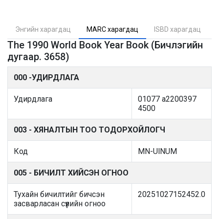
Энгийн харагдац
MARC харагдац
ISBD харагдац
The 1990 World Book Year Book (Бичлэгийн
дугаар. 3658)
000 -УДИРДЛАГА
Удирдлага
01077 a2200397
4500
003 - ХЯНАЛТЫН ТОО ТОДОРХОЙЛОГЧ
Код
MN-UlNUM
005 - БИЧИЛТ ХИЙСЭН ОГНОО
Тухайн бичилтийг бичсэн
20251027152452.0
засварласан сүүлийн огноо