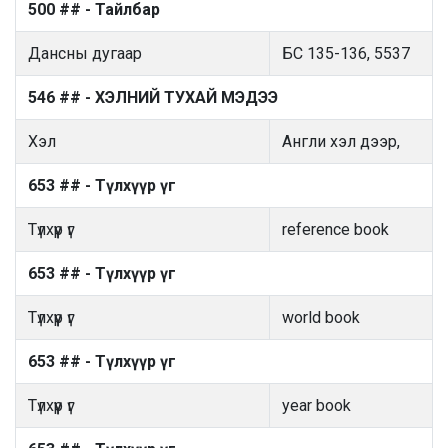
500 ## - Тайлбар
Дансны дугаар
БС 135-136, 5537
546 ## - ХЭЛНИЙ ТУХАЙ МЭДЭЭ
Хэл
Англи хэл дээр,
653 ## - Түлхүүр үг
Түлхүүр үг
reference book
653 ## - Түлхүүр үг
Түлхүүр үг
world book
653 ## - Түлхүүр үг
Түлхүүр үг
year book