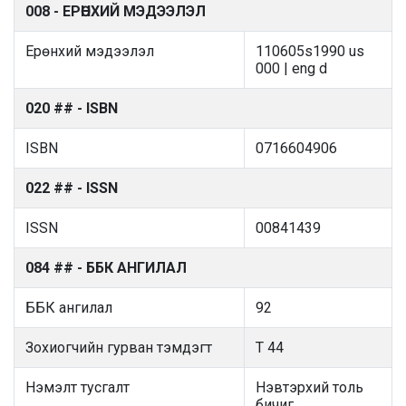
008 - ЕРӨНХИЙ МЭДЭЭЛЭЛ
Ерөнхий мэдээлэл
110605s1990 us
000 | eng d
020 ## - ISBN
ISBN
0716604906
022 ## - ISSN
ISSN
00841439
084 ## - ББК АНГИЛАЛ
ББК ангилал
92
Зохиогчийн гурван тэмдэгт
T 44
Нэмэлт тусгалт
Нэвтэрхий толь
бичиг