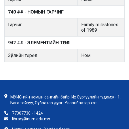
740 ## - НОМЫН ГАРЧИГ
Гарчиг
Family milestones
of 1989
942 ## - ЭЛЕМЕНТИЙН ТӨРӨЛ
Зүйлийн төрөл
Ном
МУИС-ийн номын сангийн байр, Их Сургуулийн гудамж - 1,
Бага тойруу, Сүхбаатар дүүрэг, Улаанбаатар хот
77307730 - 1424
library@num.edu.mn