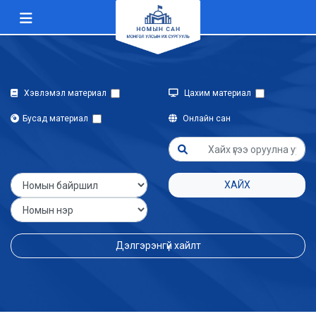
Хэвлэмэл материал
Цахим материал
Бусад материал
Онлайн сан
ХАЙХ
Дэлгэрэнгүй хайлт