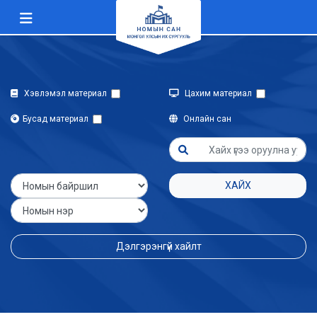
Хэвлэмэл материал
Цахим материал
Бусад материал
Онлайн сан
ХАЙХ
Дэлгэрэнгүй хайлт