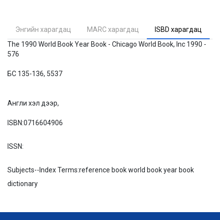
Энгийн харагдац
MARC харагдац
ISBD харагдац
The 1990 World Book Year Book - Chicago World Book, Inc 1990 -
576
БС 135-136, 5537
Англи хэл дээр,
ISBN:
0716604906
ISSN:
Subjects--Index Terms:
reference book world book year book
dictionary