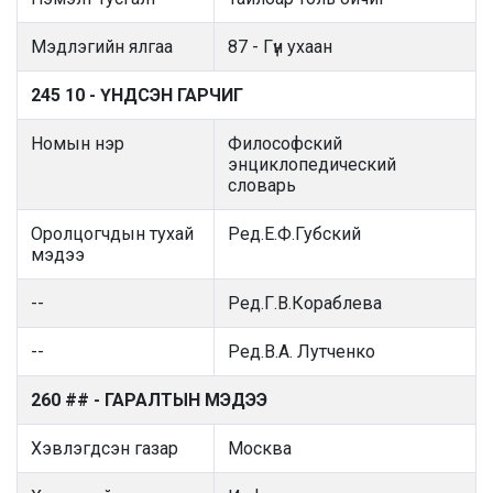
Мэдлэгийн ялгаа
87 - Гүн ухаан
245 10 - ҮНДСЭН ГАРЧИГ
Номын нэр
Философский
энциклопедический
словарь
Оролцогчдын тухай
Ред.Е.Ф.Губский
мэдээ
--
Ред.Г.В.Кораблева
--
Ред.В.А. Лутченко
260 ## - ГАРАЛТЫН МЭДЭЭ
Хэвлэгдсэн газар
Москва