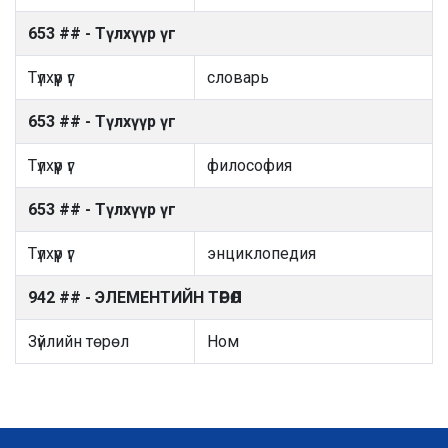
653 ## - Түлхүүр үг
Түлхүүр үг
словарь
653 ## - Түлхүүр үг
Түлхүүр үг
философия
653 ## - Түлхүүр үг
Түлхүүр үг
энциклопедия
942 ## - ЭЛЕМЕНТИЙН ТӨРӨЛ
Зүйлийн төрөл
Ном