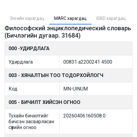
Энгийн харагдац
MARC харагдац
ISBD харагдац
Философский энциклопедический словарь
(Бичлэгийн дугаар. 31684)
000 -УДИРДЛАГА
Удирдлага
00831 a2200241 4500
003 - ХЯНАЛТЫН ТОО ТОДОРХОЙЛОГЧ
Код
MN-UlNUM
005 - БИЧИЛТ ХИЙСЭН ОГНОО
Тухайн бичилтийг
20260406160508.0
бичсэн засварласан
сүүлийн огноо