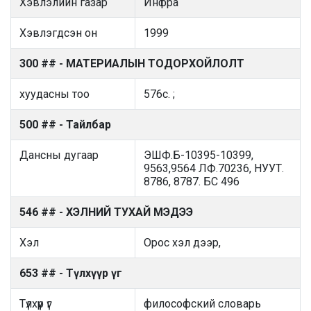
Хэвлэлийн газар
Инфра
Хэвлэгдсэн он
1999
300 ## - МАТЕРИАЛЫН ТОДОРХОЙЛОЛТ
хуудасны тоо
576с. ;
500 ## - Тайлбар
Дансны дугаар
ЭШФ.Б-10395-10399,
9563,9564 ЛФ.70236, НУУТ.
8786, 8787. БС 496
546 ## - ХЭЛНИЙ ТУХАЙ МЭДЭЭ
Хэл
Орос хэл дээр,
653 ## - Түлхүүр үг
Түлхүүр үг
философский словарь