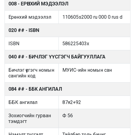
008 - ЕРӨНХИЙ МЭДЭЭЛЭЛ
Ерөнхий мэдээлэл
110605s2000 ru 000 0 rus d
020 ## - ISBN
ISBN
586225403x
040 ## - БИЧЛЭГ ҮҮСГЭГЧ БАЙГУУЛЛАГА
Бичлэг үүсгэгч номын
МУИС-ийн номын сан
сангийн код
084 ## - ББК АНГИЛАЛ
ББК ангилал
87я2+92
Зохиогчийн гурван
Ф 56
тэмдэгт
Нэмэлт тусгалт
Тайлбар толь бичиг