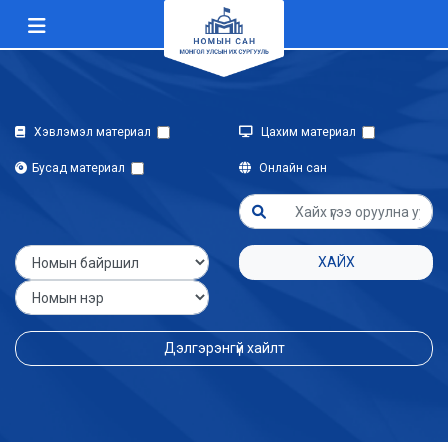
Хэвлэмэл материал
Цахим материал
Бусад материал
Онлайн сан
ХАЙХ
Дэлгэрэнгүй хайлт