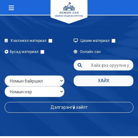
Хэвлэмэл материал
Цахим материал
Бусад материал
Онлайн сан
ХАЙХ
Дэлгэрэнгүй хайлт