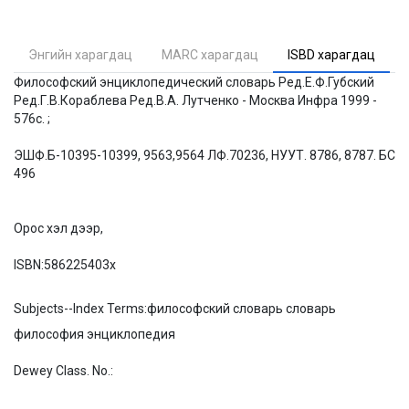
Энгийн харагдац
MARC харагдац
ISBD харагдац
Философский энциклопедический словарь Ред.Е.Ф.Губский
Ред.Г.В.Кораблева Ред.В.А. Лутченко - Москва Инфра 1999 -
576с. ;
ЭШФ.Б-10395-10399, 9563,9564 ЛФ.70236, НУУТ. 8786, 8787. БС
496
Орос хэл дээр,
ISBN:
586225403x
Subjects--Index Terms:
философский словарь словарь
философия энциклопедия
Dewey Class. No.: