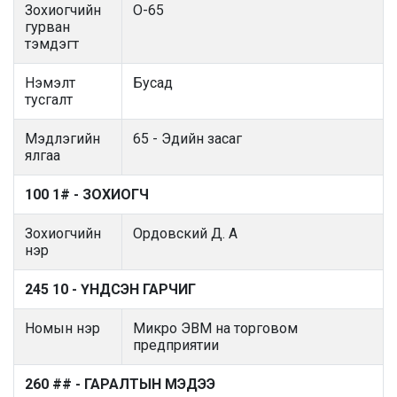
Зохиогчийн
О-65
гурван
тэмдэгт
Нэмэлт
Бусад
тусгалт
Мэдлэгийн
65 - Эдийн засаг
ялгаа
100 1# - ЗОХИОГЧ
Зохиогчийн
Ордовский Д. А
нэр
245 10 - ҮНДСЭН ГАРЧИГ
Номын нэр
Микро ЭВМ на торговом
предприятии
260 ## - ГАРАЛТЫН МЭДЭЭ