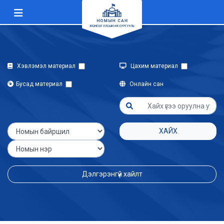
Хэвлэмэл материал
Цахим материал
Бусад материал
Онлайн сан
ХАЙХ
Дэлгэрэнгүй хайлт