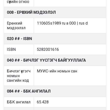
сүүлийн огноо
008 - ЕРӨНХИЙ МЭДЭЭЛЭЛ
Ерөнхий
110605s1989 ru a 000 | rus d
мэдээлэл
020 ## - ISBN
ISBN
5282001616
040 ## - БИЧЛЭГ ҮҮСГЭГЧ БАЙГУУЛЛАГА
Бичлэг үүсгэгч
МУИС-ийн номын сан
номын
сангийн код
084 ## - ББК АНГИЛАЛ
ББК ангилал
65.428