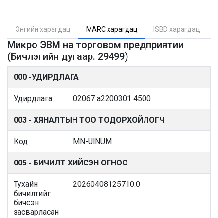
Энгийн харагдац
MARC харагдац
ISBD харагдац
Микро ЭВМ на торговом предприятии
(Бичлэгийн дугаар. 29499)
000 -УДИРДЛАГА
Удирдлага
02067 a2200301 4500
003 - ХЯНАЛТЫН ТОО ТОДОРХОЙЛОГЧ
Код
MN-UlNUM
005 - БИЧИЛТ ХИЙСЭН ОГНОО
Тухайн
20260408125710.0
бичилтийг
бичсэн
засварласан