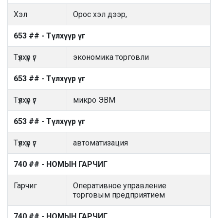
Хэл
Орос хэл дээр,
653 ## - Түлхүүр үг
Түлхүүр үг
экономика торговли
653 ## - Түлхүүр үг
Түлхүүр үг
микро ЭВМ
653 ## - Түлхүүр үг
Түлхүүр үг
автоматизация
740 ## - НОМЫН ГАРЧИГ
Гарчиг
Оперативное управление
торговым предприятием
740 ## - НОМЫН ГАРЧИГ