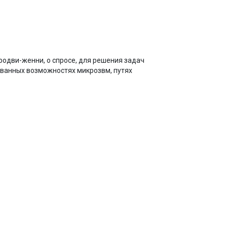
родви-женни, о спросе, для решения задач
зованных возможностях микрозвм, путях