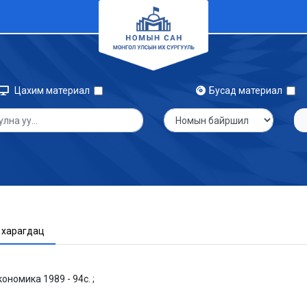
Цахим материал
Бусад материал
 харагдац
номика 1989 - 94с. ;