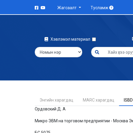
Жагсаалт
Тусламж
Хэвлэмэл материал
Энгийн харагдац
MARC харагдац
ISBD
Ордовский Д. А
Микро ЭВМ на торговом предприятии - Москва Эко
БС 5075