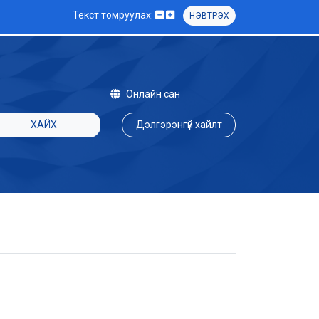
Текст томруулах:
НЭВТРЭХ
Онлайн сан
ХАЙХ
Дэлгэрэнгүй хайлт