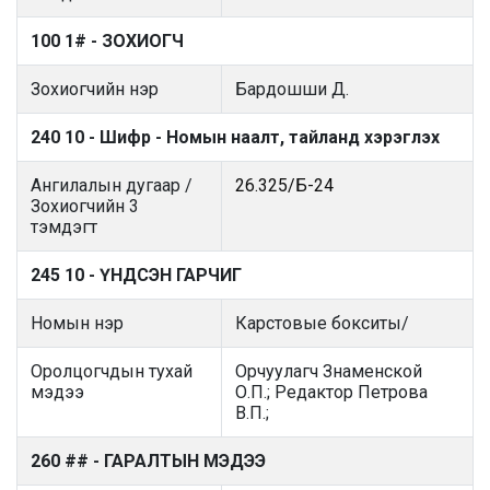
100 1# - ЗОХИОГЧ
Зохиогчийн нэр
Бардошши Д.
240 10 - Шифр - Номын наалт, тайланд хэрэглэх
Ангилалын дугаар /
26.325/Б-24
Зохиогчийн 3
тэмдэгт
245 10 - ҮНДСЭН ГАРЧИГ
Номын нэр
Карстовые бокситы/
Оролцогчдын тухай
Орчуулагч Знаменской
мэдээ
О.П.; Редактор Петрова
В.П.;
260 ## - ГАРАЛТЫН МЭДЭЭ