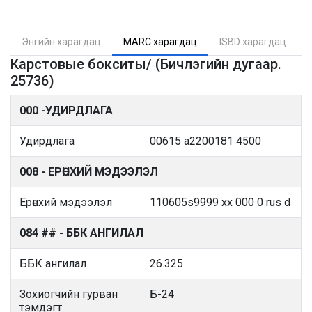
Энгийн харагдац
MARC харагдац
ISBD харагдац
Карстовые бокситы/ (Бичлэгийн дугаар.
25736)
000 -УДИРДЛАГА
Удирдлага
00615 a2200181 4500
008 - ЕРӨНХИЙ МЭДЭЭЛЭЛ
Ерөнхий мэдээлэл
110605s9999 xx 000 0 rus d
084 ## - ББК АНГИЛАЛ
ББК ангилал
26.325
Зохиогчийн гурван
Б-24
тэмдэгт