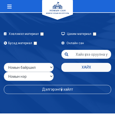
Хэвлэмэл материал
Цахим материал
Бусад материал
Онлайн сан
ХАЙХ
Дэлгэрэнгүй хайлт