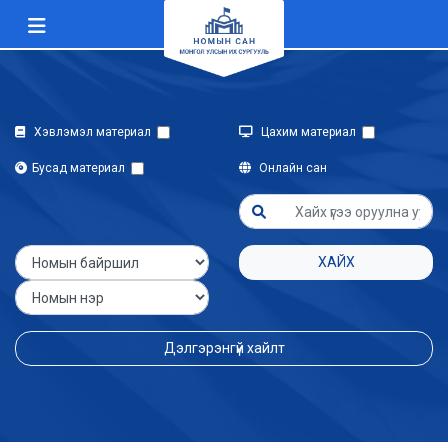
Хэвлэмэл материал
Цахим материал
Бусад материал
Онлайн сан
ХАЙХ
Дэлгэрэнгүй хайлт