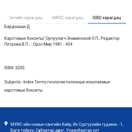
Энгийн харагдац
MARC харагдац
ISBD харагдац
Бардошши Д.
Карстовые бокситы/ Орчуулагч Знаменской О.П.; Редактор
Петрова В.П.; - Орос Мир 1981 - 454
ISBN:
3200
Subjects--Index Terms:
геология полезные ископаемые
карстовые бокситы
МУИС-ийн номын сангийн байр, Их Сургуулийн гудамж - 1,
Бага тойруу, Сүхбаатар дүүрэг, Улаанбаатар хот