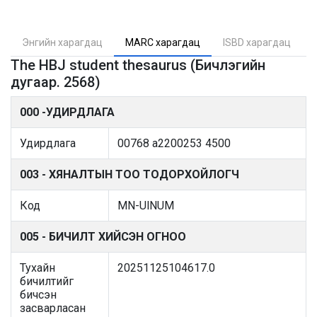
Энгийн харагдац
MARC харагдац
ISBD харагдац
The HBJ student thesaurus (Бичлэгийн
дугаар. 2568)
000 -УДИРДЛАГА
Удирдлага
00768 a2200253 4500
003 - ХЯНАЛТЫН ТОО ТОДОРХОЙЛОГЧ
Код
MN-UlNUM
005 - БИЧИЛТ ХИЙСЭН ОГНОО
Тухайн
20251125104617.0
бичилтийг
бичсэн
засварласан