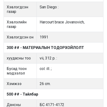
Хэвлэгдсэн
San Diego :
газар
Хэвлэлийн
Harcourt brace Jovanovich,
газар
Хэвлэгдсэн он
1991
300 ## - МАТЕРИАЛЫН ТОДОРХОЙЛОЛТ
хуудасны тоо
vii, 312 p. :
Бусад тоон
col. ill. ;
мэдээлэл
Хэмжээ
26 cm.
500 ## - Тайлбар
Дансны
БС 4171-4172