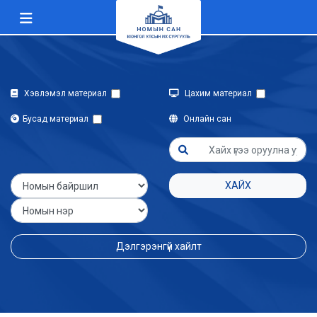
Хэвлэмэл материал
Цахим материал
Бусад материал
Онлайн сан
ХАЙХ
Дэлгэрэнгүй хайлт