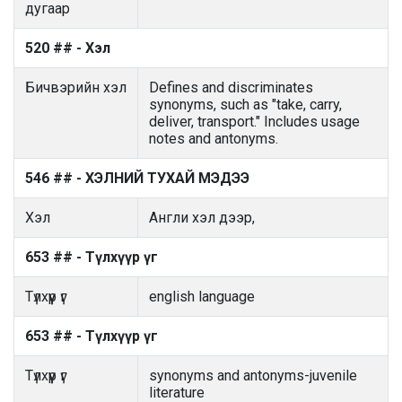
дугаар
520 ## - Хэл
Бичвэрийн хэл
Defines and discriminates
synonyms, such as "take, carry,
deliver, transport." Includes usage
notes and antonyms.
546 ## - ХЭЛНИЙ ТУХАЙ МЭДЭЭ
Хэл
Англи хэл дээр,
653 ## - Түлхүүр үг
Түлхүүр үг
english language
653 ## - Түлхүүр үг
Түлхүүр үг
synonyms and antonyms-juvenile
literature