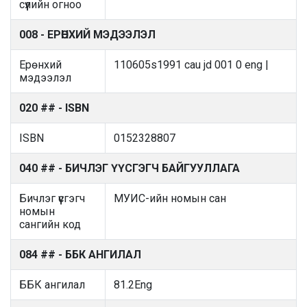
сүүлийн огноо
008 - ЕРӨНХИЙ МЭДЭЭЛЭЛ
Ерөнхий
110605s1991 cau jd 001 0 eng |
мэдээлэл
020 ## - ISBN
ISBN
0152328807
040 ## - БИЧЛЭГ ҮҮСГЭГЧ БАЙГУУЛЛАГА
Бичлэг үүсгэгч
МУИС-ийн номын сан
номын
сангийн код
084 ## - ББК АНГИЛАЛ
ББК ангилал
81.2Eng