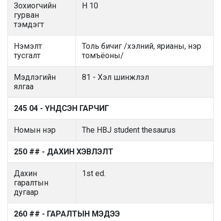
Зохиогчийн
H 10
гурван
тэмдэгт
Нэмэлт
Толь бичиг /хэлний, ярианы, нэр
тусгалт
томъёоны/
Мэдлэгийн
81 - Хэл шинжлэл
ялгаа
245 04 - ҮНДСЭН ГАРЧИГ
Номын нэр
The HBJ student thesaurus
250 ## - ДАХИН ХЭВЛЭЛТ
Дахин
1st ed.
гаралтын
дугаар
260 ## - ГАРАЛТЫН МЭДЭЭ