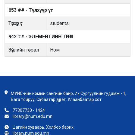
653 ## - Түлхүүр үг
Түлхүүр үг
students
942 ## - ЭЛЕМЕНТИЙН ТӨРӨЛ
Зүйлийн төрөл
Ном
МУИС-ийн номын сангийн байр, Их Сургуулийн гудамж - 1,
Бага тойруу, Сүхбаатар дүүрэг, Улаанбаатар хот
77307730 - 1424
library@num.edu.mn
Цагийн хуваарь, Холбоо барих
library.num.edu.mn