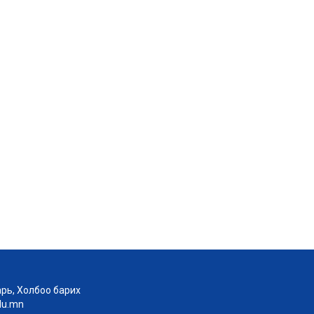
рь, Холбоо барих
edu.mn