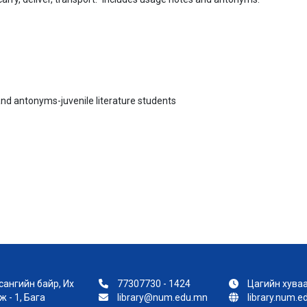
d antonyms-juvenile literature students
ангийн байр, Их
77307730 - 1424
Цагийн хуваа
 - 1, Бага
library@num.edu.mn
library.num.