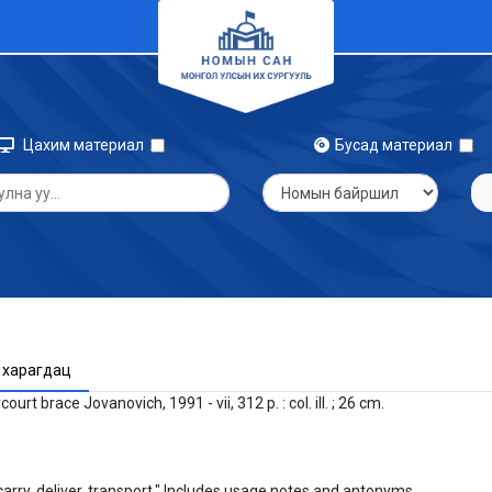
Цахим материал
Бусад материал
 харагдац
rt brace Jovanovich, 1991 - vii, 312 p. : col. ill. ; 26 cm.
arry, deliver, transport." Includes usage notes and antonyms.