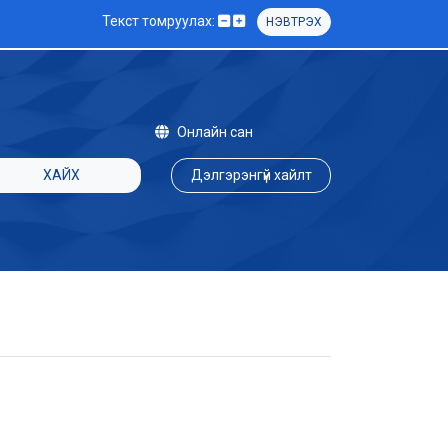
Текст томруулах:
НЭВТРЭХ
Онлайн сан
ХАЙХ
Дэлгэрэнгүй хайлт