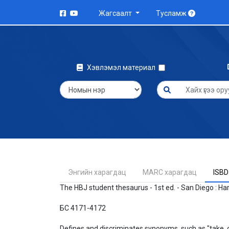
Жагсаалт
Тусламж
Хэвлэмэл материал
Энгийн харагдац
MARC харагдац
ISBD
The HBJ student thesaurus - 1st ed. - San Diego : Harcou
БС 4171-4172
Defines and discriminates synonyms, such as "take, c