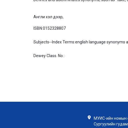
Англи хэл дээр,
ISBN:
0152328807
Subjects--Index Terms:
english language synonyms an
Dewey Class. No.:
МУИС-ийн номын с
Сургуулийн гудамж