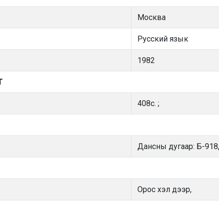
Москва
Русский язык
1982
Т
408с. ;
Дансны дугаар: Б-918,
Орос хэл дээр,