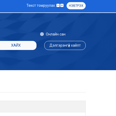
Текст томруулах:
НЭВТРЭХ
Онлайн сан
ХАЙХ
Дэлгэрэнгүй хайлт