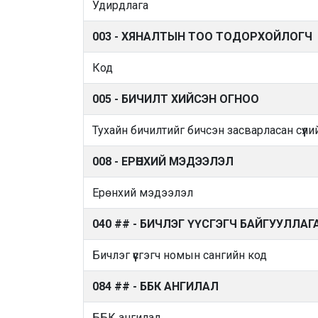
Удирдлага
003 - ХЯНАЛТЫН ТОО ТОДОРХОЙЛОГЧ
Код
005 - БИЧИЛТ ХИЙСЭН ОГНОО
Тухайн бичилтийг бичсэн засварласан сүүли
008 - ЕРӨНХИЙ МЭДЭЭЛЭЛ
Ерөнхий мэдээлэл
040 ## - БИЧЛЭГ ҮҮСГЭГЧ БАЙГУУЛЛАГ
Бичлэг үүсгэгч номын сангийн код
084 ## - ББК АНГИЛАЛ
ББК ангилал