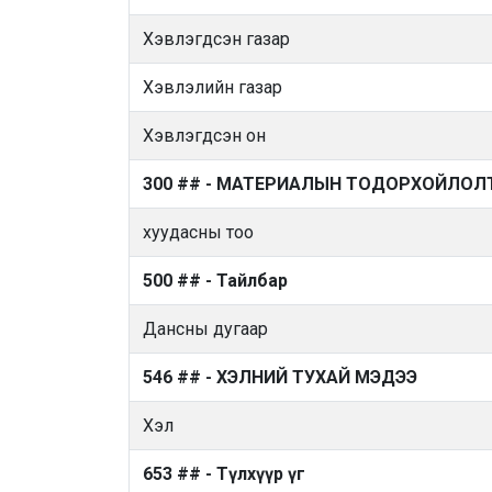
Хэвлэгдсэн газар
Хэвлэлийн газар
Хэвлэгдсэн он
300 ## - МАТЕРИАЛЫН ТОДОРХОЙЛОЛ
хуудасны тоо
500 ## - Тайлбар
Дансны дугаар
546 ## - ХЭЛНИЙ ТУХАЙ МЭДЭЭ
Хэл
653 ## - Түлхүүр үг