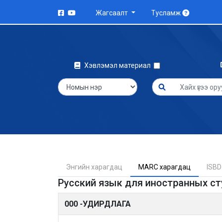
Жагсаалт
Тусламж
Хэвлэмэл материал
Энгийн харагдац
MARC харагдац
ISBD
Русский язык для иностранных сту
000 -УДИРДЛАГА