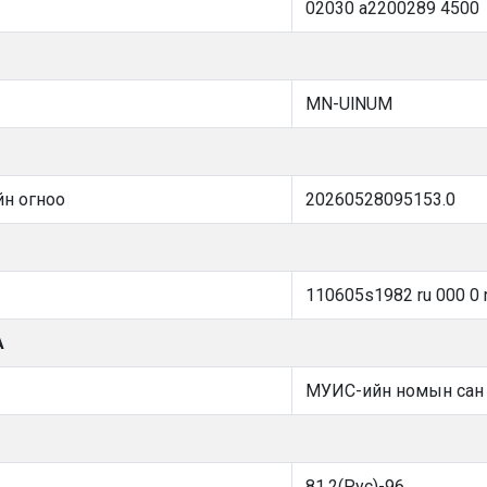
02030 a2200289 4500
MN-UlNUM
йн огноо
20260528095153.0
110605s1982 ru 000 0 
А
МУИС-ийн номын сан
81.2(Рус)-96