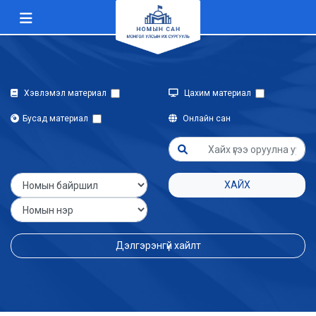
Хэвлэмэл материал
Цахим материал
Бусад материал
Онлайн сан
ХАЙХ
Дэлгэрэнгүй хайлт