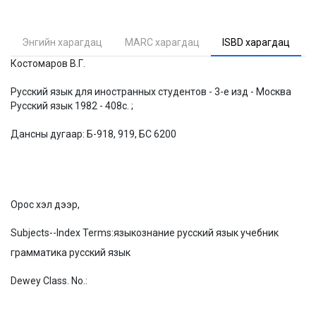
Энгийн харагдац
MARC харагдац
ISBD харагдац
Костомаров В.Г.
Русский язык для иностранных студентов - 3-е изд - Москва
Русский язык 1982 - 408с. ;
Дансны дугаар: Б-918, 919, БС 6200
Орос хэл дээр,
Subjects--Index Terms:
языкознание русский язык учебник
грамматика русский язык
Dewey Class. No.: