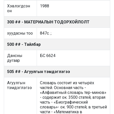
Хэвлэгдсэн
1988
он
300 ## - МАТЕРИАЛЫН ТОДОРХОЙЛОЛТ
хуудасны тоо
847с. ;
500 ## - Тайлбар
Дансны
БС 6624
дугаар
505 ## - Агуулгын тэмдэглэгээ
Агуулгын
Словарь состоит из четырёх
тэмдэглэгээ
частей. Основная часть -
«Алфавитный словарь тер-минов»
- содержит ок. 3500 статей; вторая
часть - «Биографический
словарь»- ок. 900 статей; в третьей
части - «Математика в