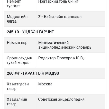
Нэмэлт
Нэвтэрхий толь бичиг
тусгалт
Мэдлэгийн
2 - Байгалийн шинжлэл
ялгаа
245 10 - ҮНДСЭН ГАРЧИГ
Номын нэр
Математический
энциклопедический словарь
Оролцогчдын
Редактор Прохоров Ю.В.;
тухай мэдээ
260 ## - ГАРАЛТЫН МЭДЭЭ
Хэвлэгдсэн
Москва
газар
Хэвлэлийн
Советская энцеклопедия
газар