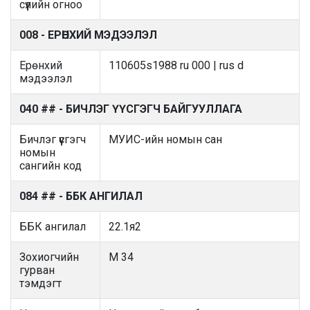
сүүлийн огноо
008 - ЕРӨНХИЙ МЭДЭЭЛЭЛ
Ерөнхий
110605s1988 ru 000 | rus d
мэдээлэл
040 ## - БИЧЛЭГ ҮҮСГЭГЧ БАЙГУУЛЛАГА
Бичлэг үүсгэгч
МУИС-ийн номын сан
номын
сангийн код
084 ## - ББК АНГИЛАЛ
ББК ангилал
22.1я2
Зохиогчийн
М 34
гурван
тэмдэгт