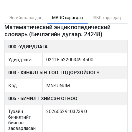
Энгийн харагдац
MARC харагдац
ISBD харагдац
Математический энциклопедический
словарь (Бичлэгийн дугаар. 24248)
000 -УДИРДЛАГА
Удирдлага
02118 a2200349 4500
003 - ХЯНАЛТЫН ТОО ТОДОРХОЙЛОГЧ
Код
MN-UlNUM
005 - БИЧИЛТ ХИЙСЭН ОГНОО
Тухайн
20260529103739.0
бичилтийг
бичсэн
засварласан