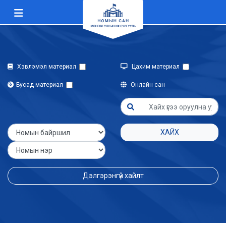
Хэвлэмэл материал
Цахим материал
Бусад материал
Онлайн сан
ХАЙХ
Дэлгэрэнгүй хайлт