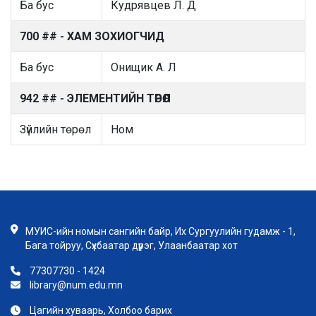
Ба бус
Кудрявцев Л. Д
700 ## - ХАМ ЗОХИОГЧИД
Ба бус
Онищик А. Л
942 ## - ЭЛЕМЕНТИЙН ТӨРӨЛ
Зүйлийн төрөл
Ном
МУИС-ийн номын сангийн байр, Их Сургуулийн гудамж - 1,
Бага тойруу, Сүхбаатар дүүрэг, Улаанбаатар хот
77307730 - 1424
library@num.edu.mn
Цагийн хуваарь, Холбоо барих