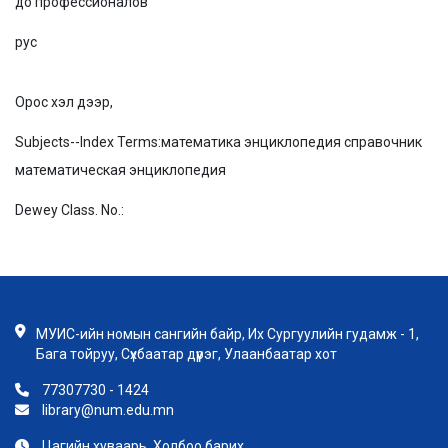
до профессионалов
рус
Орос хэл дээр,
Subjects--Index Terms:
математика энциклопедия справочник
математическая энциклопедия
Dewey Class. No.:
МУИС-ийн номын сангийн байр, Их Сургуулийн гудамж - 1,
Бага тойруу, Сүхбаатар дүүрэг, Улаанбаатар хот
77307730 - 1424
library@num.edu.mn
Цагийн хуваарь, Холбоо барих