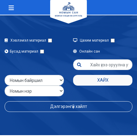
Хэвлэмэл материал
Цахим материал
Бусад материал
Онлайн сан
ХАЙХ
Дэлгэрэнгүй хайлт