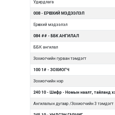
Удирдлага
008 - ЕРӨНХИЙ МЭДЭЭЛЭЛ
Ерөнхий мэдээлэл
084 ## - ББК АНГИЛАЛ
ББК ангилал
Зохиогчийн гурван тэмдэгт
100 1# - ЗОХИОГЧ
Зохиогчийн нэр
240 10 - Шифр - Номын наалт, тайланд х
Ангилалын дугаар /Зохиогчийн 3 тэмдэгт
245 10 - ҮНДСЭН ГАРЧИГ