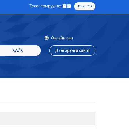
Текст томруулах:
НЭВТРЭХ
Онлайн сан
ХАЙХ
Дэлгэрэнгүй хайлт