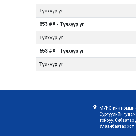
Түлхүүр үг
653 ## - Түлхүүр үг
Түлхүүр үг
653 ## - Түлхүүр үг
Түлхүүр үг
МУИС-ийн номын с
Сургуулийн гудамж
тойруу, Сүхбаатар д
Улаанбаатар хот