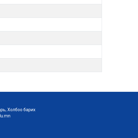
рь, Холбоо барих
edu.mn