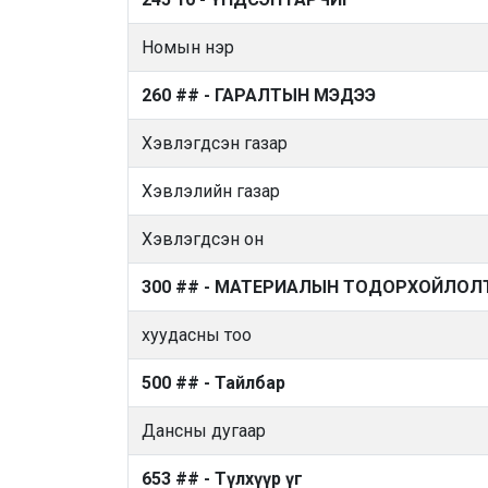
Номын нэр
260 ## - ГАРАЛТЫН МЭДЭЭ
Хэвлэгдсэн газар
Хэвлэлийн газар
Хэвлэгдсэн он
300 ## - МАТЕРИАЛЫН ТОДОРХОЙЛОЛ
хуудасны тоо
500 ## - Тайлбар
Дансны дугаар
653 ## - Түлхүүр үг