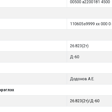
00500 a2200181 4500
110605s9999 xx 000 0 
26.823(2т)
Д-60
Додонов А.Е.
эрэглэх
26.823(2т)/Д-60