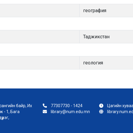
география
Таджикстан
геология
ангийн байр, Их
77307730 - 1424
Цагийн хуваа
 - 1, Бага
library@num.edu.mn
library.num.
үүрэг,