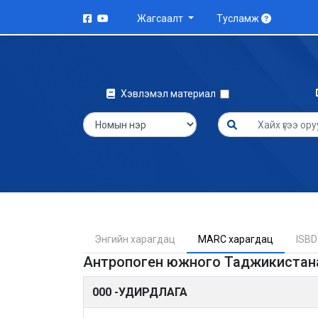
Жагсаалт
Тусламж
Хэвлэмэл материал
Энгийн харагдац
MARC харагдац
ISBD
Антропоген южного Таджикистана 
000 -УДИРДЛАГА