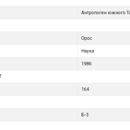
Антропоген южного Т
Орос
Наука
1986
Т
164
Б-3