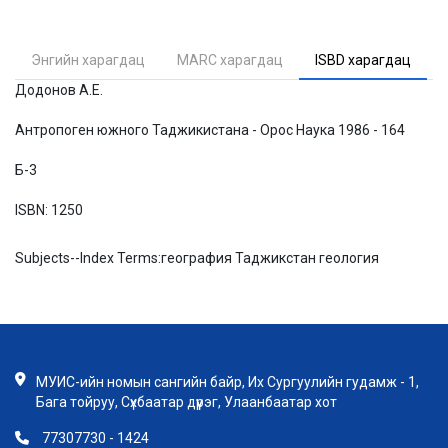
Энгийн харагдац
MARC харагдац
ISBD харагдац
Додонов А.Е.
Антропоген южного Таджикистана - Орос Наука 1986 - 164
Б-3
ISBN:
1250
Subjects--Index Terms:
география Таджикстан геология
МУИС-ийн номын сангийн байр, Их Сургуулийн гудамж - 1,
Бага тойруу, Сүхбаатар дүүрэг, Улаанбаатар хот
77307730 - 1424