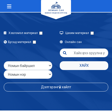
Хэвлэмэл материал
Цахим материал
Бусад материал
Онлайн сан
ХАЙХ
Дэлгэрэнгүй хайлт