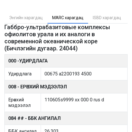
Энгийн харагдац
MARC харагдац
ISBD харагдац
Габбро-ультрабазитовые комплексы
офиолитов урала и их аналоги в
современной океанической коре
(Бичлэгийн дугаар. 24044)
000 -УДИРДЛАГА
Удирдлага
00675 a2200193 4500
008 - ЕРӨНХИЙ МЭДЭЭЛЭЛ
Ерөнхий
110605s9999 xx 000 0 rus d
мэдээлэл
084 ## - ББК АНГИЛАЛ
ББК ангилал
26.303