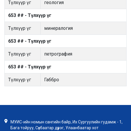
Түлхүүр үг
геология
653 ## - Түлхүүр үг
Түлхүүр үг
минералогия
653 ## - Түлхүүр үг
Түлхүүр үг
петрография
653 ## - Түлхүүр үг
Түлхүүр үг
Габбро
МУИС-ийн номын сангийн байр, Их Сургуулийн гудамж - 1,
Бага тойруу, Сүхбаатар дүүрэг, Улаанбаатар хот