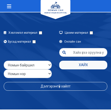
Хэвлэмэл материал
Цахим материал
Бусад материал
Онлайн сан
ХАЙХ
Дэлгэрэнгүй хайлт