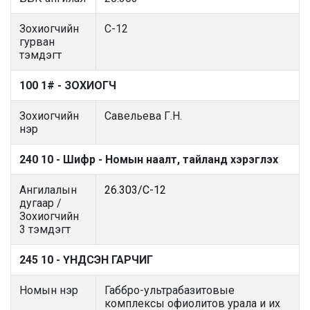
Зохиогчийн
С-12
гурван
тэмдэгт
100 1# - ЗОХИОГЧ
Зохиогчийн
Савельева Г.Н.
нэр
240 10 - Шифр - Номын наалт, тайланд хэрэглэх
Ангилалын
26.303/С-12
дугаар /
Зохиогчийн
3 тэмдэгт
245 10 - ҮНДСЭН ГАРЧИГ
Номын нэр
Габбро-ультрабазитовые
комплексы офиолитов урала и их