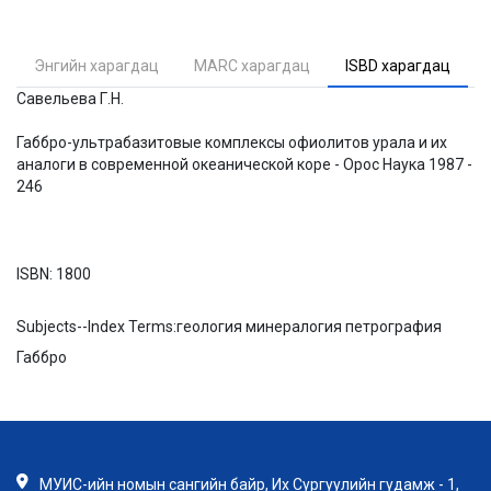
Энгийн харагдац
MARC харагдац
ISBD харагдац
Савельева Г.Н.
Габбро-ультрабазитовые комплексы офиолитов урала и их
аналоги в современной океанической коре - Орос Наука 1987 -
246
ISBN:
1800
Subjects--Index Terms:
геология минералогия петрография
Габбро
МУИС-ийн номын сангийн байр, Их Сургуулийн гудамж - 1,