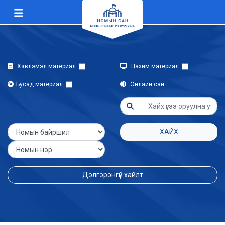
Хэвлэмэл материал
Цахим материал
Бусад материал
Онлайн сан
ХАЙХ
Дэлгэрэнгүй хайлт