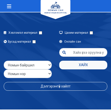
Хэвлэмэл материал
Цахим материал
Бусад материал
Онлайн сан
ХАЙХ
Дэлгэрэнгүй хайлт