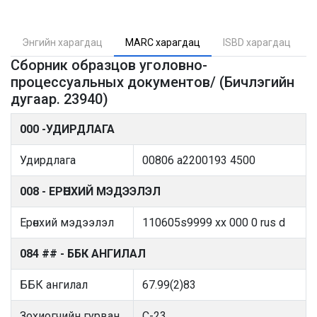
Энгийн харагдац
MARC харагдац
ISBD харагдац
Сборник образцов уголовно-
процессуальных документов/ (Бичлэгийн
дугаар. 23940)
000 -УДИРДЛАГА
Удирдлага
00806 a2200193 4500
008 - ЕРӨНХИЙ МЭДЭЭЛЭЛ
Ерөнхий мэдээлэл
110605s9999 xx 000 0 rus d
084 ## - ББК АНГИЛАЛ
ББК ангилал
67.99(2)83
Зохиогчийн гурван
С-23