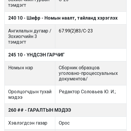
тэмдэгт
240 10 - Шифр - Номын наалт, тайланд хэрэглэх
Ангилалын дугаар /
67.99(2)83/С-23
Зохиогчийн 3
тэмдэгт
245 10 - ҮНДСЭН ГАРЧИГ
Номын нэр
Сборник образцов
уголовно-процессуальных
документов/
Оролцогчдын тухай
Редактор Соловьев Ю. И.;
мэдээ
260 ## - ГАРАЛТЫН МЭДЭЭ
Хэвлэгдсэн газар
Орос