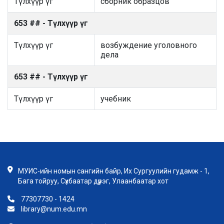
Түлхүүр үг
сборник образцов
653 ## - Түлхүүр үг
Түлхүүр үг
возбуждение уголовного
дела
653 ## - Түлхүүр үг
Түлхүүр үг
учебник
МУИС-ийн номын сангийн байр, Их Сургуулийн гудамж - 1,
Бага тойруу, Сүхбаатар дүүрэг, Улаанбаатар хот
77307730 - 1424
library@num.edu.mn