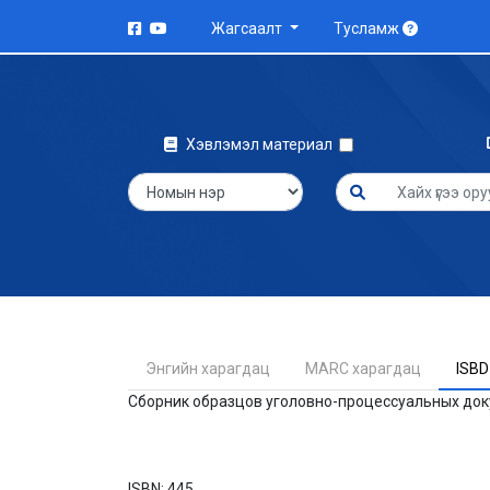
Жагсаалт
Тусламж
Хэвлэмэл материал
Энгийн харагдац
MARC харагдац
ISBD
Сборник образцов уголовно-процессуальных докум
ISBN:
445