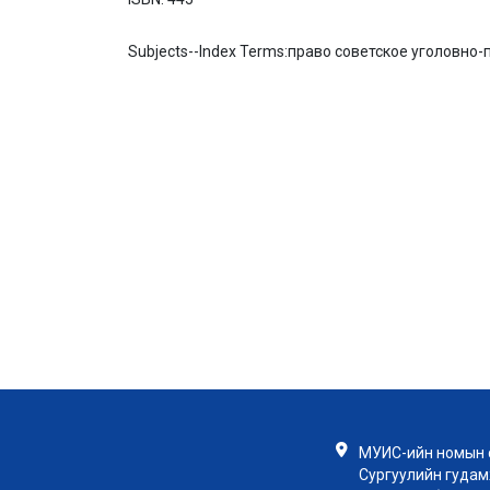
Subjects--Index Terms:
право советское уголовно-
МУИС-ийн номын с
Сургуулийн гудамж