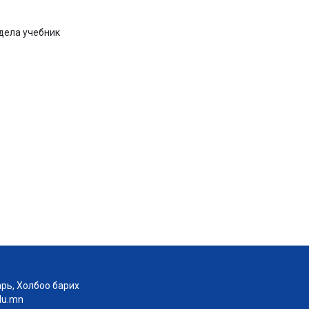
дела учебник
рь, Холбоо барих
edu.mn