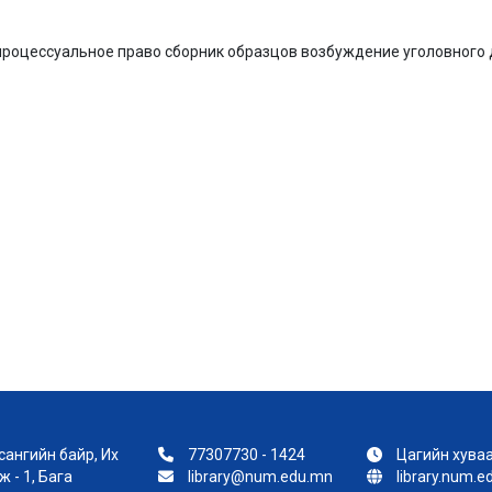
процессуальное право сборник образцов возбуждение уголовного 
ангийн байр, Их
77307730 - 1424
Цагийн хуваа
 - 1, Бага
library@num.edu.mn
library.num.