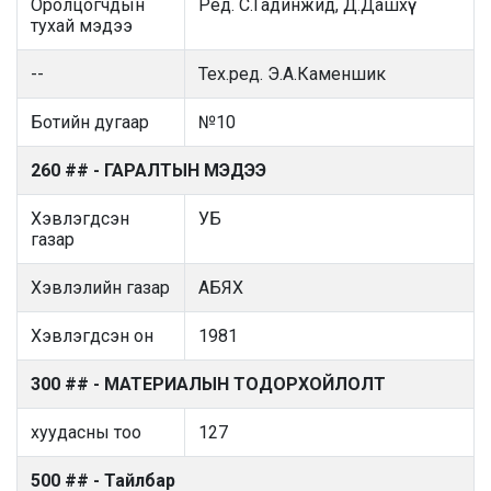
Оролцогчдын
Ред. С.Гадинжид, Д.Дашхүү
тухай мэдээ
--
Тех.ред. Э.А.Каменшик
Ботийн дугаар
№10
260 ## - ГАРАЛТЫН МЭДЭЭ
Хэвлэгдсэн
УБ
газар
Хэвлэлийн газар
АБЯХ
Хэвлэгдсэн он
1981
300 ## - МАТЕРИАЛЫН ТОДОРХОЙЛОЛТ
хуудасны тоо
127
500 ## - Тайлбар