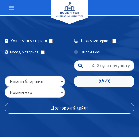
Хэвлэмэл материал
Цахим материал
Бусад материал
Онлайн сан
ХАЙХ
Дэлгэрэнгүй хайлт