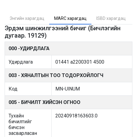
Энгийн харагдац
MARC харагдац
ISBD харагдац
Эрдэм шинжилгээний бичиг (Бичлэгийн
дугаар. 19129)
000 -УДИРДЛАГА
Удирдлага
01441 a2200301 4500
003 - ХЯНАЛТЫН ТОО ТОДОРХОЙЛОГЧ
Код
MN-UlNUM
005 - БИЧИЛТ ХИЙСЭН ОГНОО
Тухайн
20240918163603.0
бичилтийг
бичсэн
засварласан