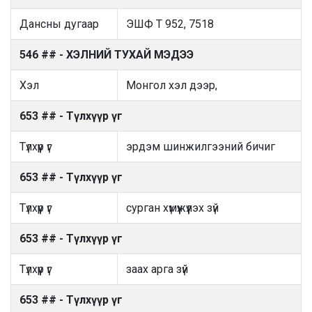
Дансны дугаар
ЭШФ Т 952, 7518
546 ## - ХЭЛНИЙ ТУХАЙ МЭДЭЭ
Хэл
Монгол хэл дээр,
653 ## - Түлхүүр үг
Түлхүүр үг
эрдэм шинжилгээний бичиг
653 ## - Түлхүүр үг
Түлхүүр үг
сурган хүмүүжүүлэх зүй
653 ## - Түлхүүр үг
Түлхүүр үг
заах арга зүй
653 ## - Түлхүүр үг