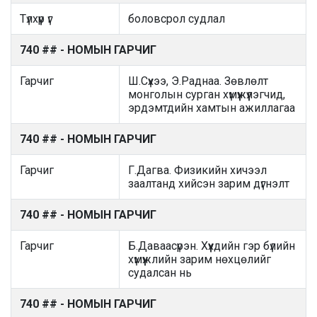
Түлхүүр үг
боловсрол судлал
740 ## - НОМЫН ГАРЧИГ
Гарчиг
Ш.Сүхээ, Э.Раднаа. Зөвлөлт
монголын сурган хүмүүжүүлэгчид,
эрдэмтдийн хамтын ажиллагаа
740 ## - НОМЫН ГАРЧИГ
Гарчиг
Г.Дагва. Физикийн хичээл
заалтанд хийсэн зарим дүгнэлт
740 ## - НОМЫН ГАРЧИГ
Гарчиг
Б.Даваасүрэн. Хүүхдийн гэр бүлийн
хүмүүжлийн зарим нөхцөлийг
судалсан нь
740 ## - НОМЫН ГАРЧИГ