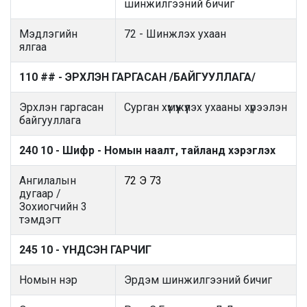
шинжилгээний бичиг
Мэдлэгийн
72 - Шинжлэх ухаан
ялгаа
110 ## - ЭРХЛЭН ГАРГАСАН /БАЙГУУЛЛАГА/
Эрхлэн гаргасан
Сурган хүмүүжүүлэх ухааны хүрээлэн
байгууллага
240 10 - Шифр - Номын наалт, тайланд хэрэглэх
Ангилалын
72 Э 73
дугаар /
Зохиогчийн 3
тэмдэгт
245 10 - ҮНДСЭН ГАРЧИГ
Номын нэр
Эрдэм шинжилгээний бичиг