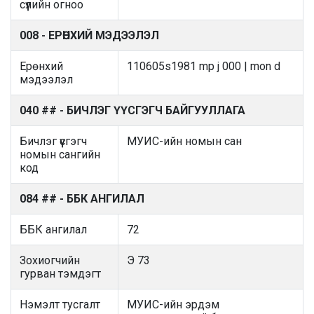
сүүлийн огноо
008 - ЕРӨНХИЙ МЭДЭЭЛЭЛ
Ерөнхий
110605s1981 mp j 000 | mon d
мэдээлэл
040 ## - БИЧЛЭГ ҮҮСГЭГЧ БАЙГУУЛЛАГА
Бичлэг үүсгэгч
МУИС-ийн номын сан
номын сангийн
код
084 ## - ББК АНГИЛАЛ
ББК ангилал
72
Зохиогчийн
Э 73
гурван тэмдэгт
Нэмэлт тусгалт
МУИС-ийн эрдэм