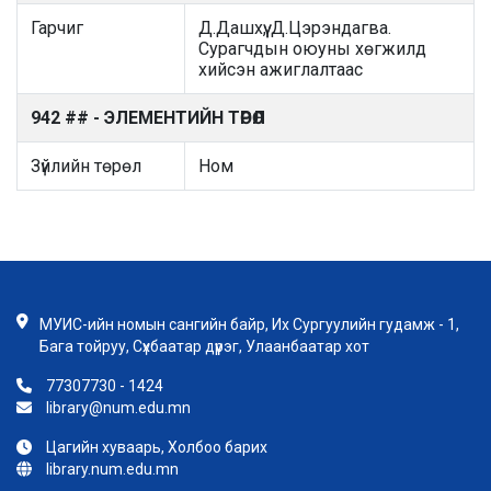
Гарчиг
Д.Дашхүү, Д.Цэрэндагва.
Сурагчдын оюуны хөгжилд
хийсэн ажиглалтаас
942 ## - ЭЛЕМЕНТИЙН ТӨРӨЛ
Зүйлийн төрөл
Ном
МУИС-ийн номын сангийн байр, Их Сургуулийн гудамж - 1,
Бага тойруу, Сүхбаатар дүүрэг, Улаанбаатар хот
77307730 - 1424
library@num.edu.mn
Цагийн хуваарь, Холбоо барих
library.num.edu.mn