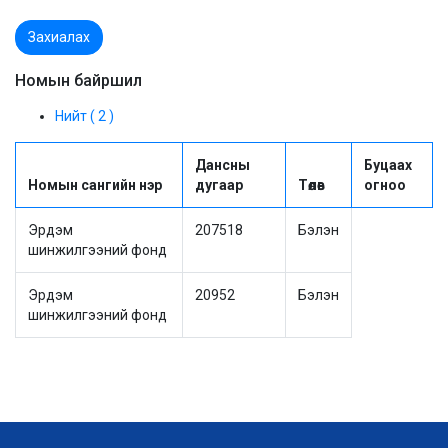
Захиалах
Номын байршил
Нийт ( 2 )
Дансны
Буцаах
Номын сангийн нэр
дугаар
Төлөв
огноо
Эрдэм
207518
Бэлэн
шинжилгээний фонд
Эрдэм
20952
Бэлэн
шинжилгээний фонд