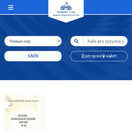
ХАЙХ
Дэлгэрэнгүй хайлт