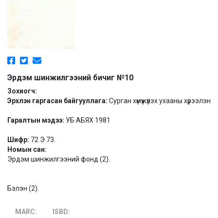
Эрдэм шинжилгээний бичиг №10
Зохиогч:
Эрхлэн гаргасан байгууллага:
Сурган хүмүүжүүлэх ухааны хүрээлэн
Гаралтын мэдээ:
УБ АБЯХ 1981
Шифр:
72 Э 73.
Номын сан:
Эрдэм шинжилгээний фонд (2).
Бэлэн (2).
MARC:
ISBD: