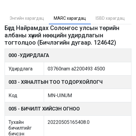
Энгийн харагдац
MARC харагдац
ISBD харагдац
Бүгд Найрамдах Солонгос улсын төрийн
албаны хүний нөөцийн удирдлагын
тогтолцоо (Бичлэгийн дугаар. 124642)
000 -УДИРДЛАГА
Удирдлага
03760nam a2200493 4500
003 - ХЯНАЛТЫН ТОО ТОДОРХОЙЛОГЧ
Код
MN-UlNUM
005 - БИЧИЛТ ХИЙСЭН ОГНОО
Тухайн
20220505165408.0
бичилтийг
бичсэн