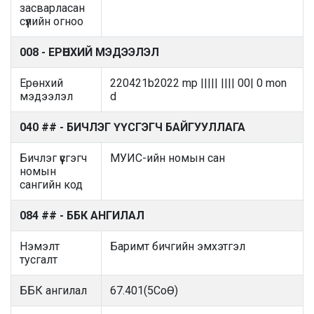
засварласан
сүүлийн огноо
008 - ЕРӨНХИЙ МЭДЭЭЛЭЛ
Ерөнхий
220421b2022 mp ||||| |||| 00| 0 mon
мэдээлэл
d
040 ## - БИЧЛЭГ ҮҮСГЭГЧ БАЙГУУЛЛАГА
Бичлэг үүсгэгч
МУИС-ийн номын сан
номын
сангийн код
084 ## - ББК АНГИЛАЛ
Нэмэлт
Баримт бичгийн эмхэтгэл
тусгалт
ББК ангилал
67.401(5СоӨ)