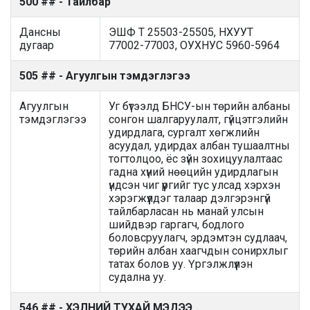
500 ## - Тайлбар
Дансны
ЭШФ Т 25503-25505, НХУУТ
дугаар
77002-77003, ОУХНУС 5960-5964
505 ## - Агуулгын тэмдэглэгээ
Агуулгын
Уг бүтээлд БНСУ-ын төрийн албаны
тэмдэглэгээ
сонгон шалгаруулалт, гүйцэтгэлийн
удирдлага, сургалт хөгжлийн
асуудал, удирдах албан тушаалтны
тогтолцоо, ёс зүйн зохицуулалтаас
гадна хүний нөөцийн удирдлагын
үндсэн чиг үүргийг тус улсад хэрхэн
хэрэгжүүлдэг талаар дэлгэрэнгүй
тайлбарласан нь манай улсын
шийдвэр гаргагч, бодлого
боловсруулагч, эрдэмтэн судлаач,
төрийн албан хаагчдын сонирхлыг
татах болов уу. Үргэлжлүүлэн
судална уу.
546 ## - ХЭЛНИЙ ТУХАЙ МЭДЭЭ