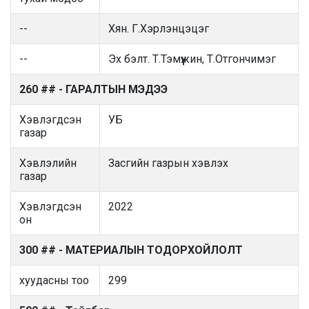
--
Хян. Г.Хэрлэнцэцэг
--
Эх бэлт. Т.Тэмүүжин, Т.Отгончимэг
260 ## - ГАРАЛТЫН МЭДЭЭ
Хэвлэгдсэн
УБ
газар
Хэвлэлийн
Засгийн газрын хэвлэх
газар
Хэвлэгдсэн
2022
он
300 ## - МАТЕРИАЛЫН ТОДОРХОЙЛОЛТ
хуудасны тоо
299