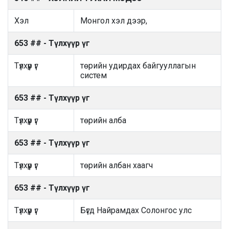
Хэл
Монгол хэл дээр,
653 ## - Түлхүүр үг
Түлхүүр үг
төрийн удирдах байгууллагын
систем
653 ## - Түлхүүр үг
Түлхүүр үг
төрийн алба
653 ## - Түлхүүр үг
Түлхүүр үг
төрийн албан хаагч
653 ## - Түлхүүр үг
Түлхүүр үг
Бүгд Найрамдах Солонгос улс