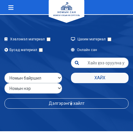
Хэвлэмэл материал
Цахим материал
Бусад материал
Онлайн сан
ХАЙХ
Дэлгэрэнгүй хайлт