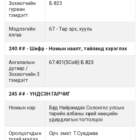
Зохиогчийн
Б 823
гурван
тэмдэгт
Мэдлэгийн
67 - Төр эрх, хууль
ялгаа
240 ## - Шифр - Номын наалт, тайланд хэрэглэх
Ангилалын
67.401(5СоӨ) Б 823
дугаар /
Зохиогчийн 3
тэмдэгт
245 ## - ҮНДСЭН ГАРЧИГ
Номын нэр
Бүгд Найрамдах Солонгос улсын
төрийн албаны хүний нөөцийн
удирдлагын тогтолцоо
Оролцогчдын
Орч. эмхт. Т.Сувдмаа
тухай мэдээ