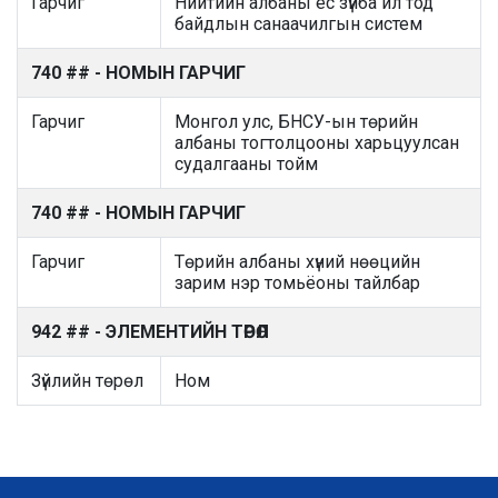
Гарчиг
Нийтийн албаны ёс зүйба ил тод
байдлын санаачилгын систем
740 ## - НОМЫН ГАРЧИГ
Гарчиг
Монгол улс, БНСУ-ын төрийн
албаны тогтолцооны харьцуулсан
судалгааны тойм
740 ## - НОМЫН ГАРЧИГ
Гарчиг
Төрийн албаны хүний нөөцийн
зарим нэр томьёоны тайлбар
942 ## - ЭЛЕМЕНТИЙН ТӨРӨЛ
Зүйлийн төрөл
Ном