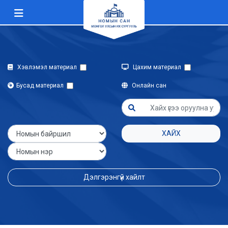
Хэвлэмэл материал
Цахим материал
Бусад материал
Онлайн сан
ХАЙХ
Дэлгэрэнгүй хайлт