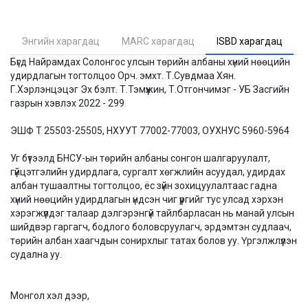
Энгийн харагдац
MARC харагдац
ISBD харагдац
Бүгд Найрамдах Солонгос улсын төрийн албаны хүний нөөцийн
удирдлагын тогтолцоо Орч. эмхт. Т.Сувдмаа Хян.
Г.Хэрлэнцэцэг Эх бэлт. Т.Тэмүүжин, Т.Отгончимэг - УБ Засгийн
газрын хэвлэх 2022 - 299
ЭШФ Т 25503-25505, НХУУТ 77002-77003, ОУХНУС 5960-5964
Уг бүтээлд БНСУ-ын төрийн албаны сонгон шалгаруулалт,
гүйцэтгэлийн удирдлага, сургалт хөгжлийн асуудал, удирдах
албан тушаалтны тогтолцоо, ёс зүйн зохицуулалтаас гадна
хүний нөөцийн удирдлагын үндсэн чиг үүргийг тус улсад хэрхэн
хэрэгжүүлдэг талаар дэлгэрэнгүй тайлбарласан нь манай улсын
шийдвэр гаргагч, бодлого боловсруулагч, эрдэмтэн судлаач,
төрийн албан хаагчдын сонирхлыг татах болов уу. Үргэлжлүүлэн
судална уу.
Монгол хэл дээр,