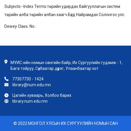
Subjects--Index Terms:
төрийн удирдах байгууллагын систем
төрийн алба төрийн албан хаагч Бүгд Найрамдах Солонгос улс
Dewey Class. No.:
МУИС-ийн номын сангийн байр, Их Сургуулийн гудамж - 1,
Бага тойруу, Сүхбаатар дүүрэг, Улаанбаатар хот
77307730 - 1424
library@num.edu.mn
Цагийн хуваарь, Холбоо барих
library.num.edu.mn
© 2022 МОНГОЛ УЛСЫН ИХ СУРГУУЛИЙН НОМЫН САН